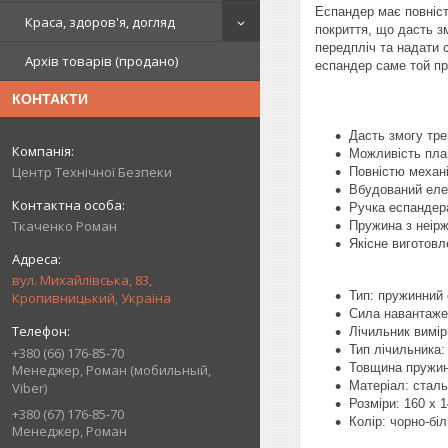
Еспандер має повніст
Краса, здоров'я, догляд
покриття, що дасть з
передпліч та надати 
Архів товарів (продано)
еспандер саме той пр
КОНТАКТИ
Дасть змогу тре
Можливість плав
Центр Технічної Безпеки
Повністю механі
Вбудований елек
Ручка еспандера
Ткаченко Роман
Пружина з неірж
Якісне виготов
вул. Михайлівська, 83,
Тип: пружинний
Кропивницький, Україна
Сила навантажен
Лічильник вимір
Тип лічильника:
+380 (66) 176-85-70
Товщина пружин
Менеджер, Роман (мобильный,
Матеріал: стал
Viber)
Розміри: 160 х 
+380 (67) 176-85-70
Колір: чорно-бі
Менеджер, Роман