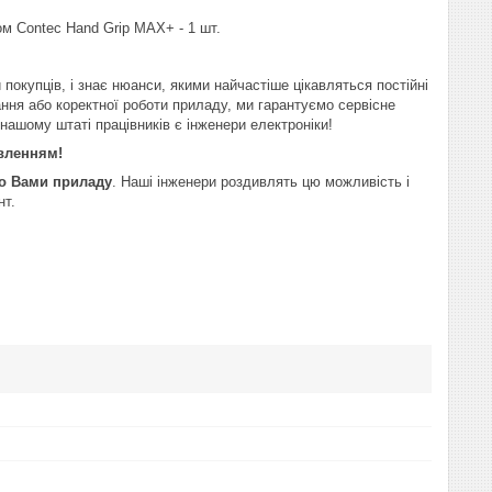
ком
Contec
Hand
Grip
MAX
+ - 1 шт.
покупців, і знає нюанси, якими найчастіше цікавляться постійні
ання або коректної роботи приладу, ми гарантуємо сервісне
 нашому штаті працівників є інженери електроніки!
авленням!
го Вами приладу
. Наші інженери роздивлять цю можливість і
нт.