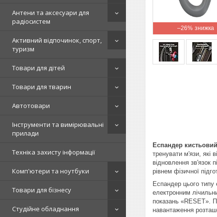
Антени та аксесуари для
радіосистем
–26%
Активний відпочинок, спорт,
туризм
Товари для дітей
Товари для тварин
Автотовари
Інструменти та вимірювальні
прилади
Еспандер кистьовий
Техніка захисту інформації
тренувати м'язи, які
відновлення зв'язок 
Комп'ютери та ноутбуки
рівнем фізичної підго
Еспандер цього типу 
Товари для бізнесу
електронним лічильни
показань «
RESET
». 
Студійне обладнання
навантаження розташо