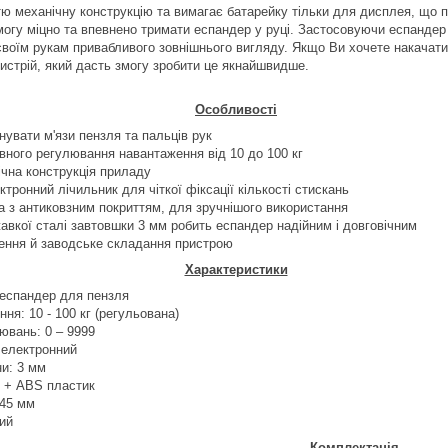
ю механічну конструкцію та вимагає батарейку тільки для дисплея, що п
могу міцно та впевнено тримати еспандер у руці. Застосовуючи еспандер 
своїм рукам привабливого зовнішнього вигляду. Якщо Ви хочете накачати 
истрій, який дасть змогу зробити це якнайшвидше.
Особливості
нувати м'язи пензля та пальців рук
ного регулювання навантаження від 10 до 100 кг
чна конструкція приладу
тронний лічильник для чіткої фіксації кількості стискань
 з антиковзним покриттям, для зручнішого використання
авкої сталі завтовшки 3 мм робить еспандер надійним і довговічним
лення й заводське складання пристрою
Характеристики
 еспандер для пензля
ня: 10 - 100 кг (регульована)
ювань: 0 – 9999
 електронний
и: 3 мм
ь + ABS пластик
145 мм
лий
Комплектація