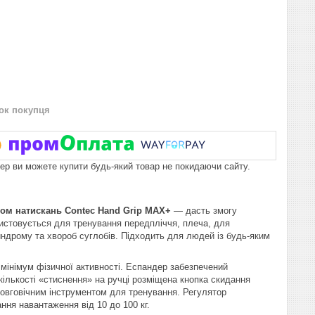
нок покупця
пер ви можете купити будь-який товар не покидаючи сайту.
ком натискань
Contec
Hand
Grip
MAX
+
— дасть змогу
ористовується для тренування передпліччя, плеча, для
синдрому та хвороб суглобів. Підходить для людей із будь-яким
 мінімум фізичної активності. Еспандер забезпечений
ількості «стиснення» на ручці розміщена кнопка скидання
довговічним інструментом для тренування. Регулятор
ня навантаження від 10 до 100 кг.