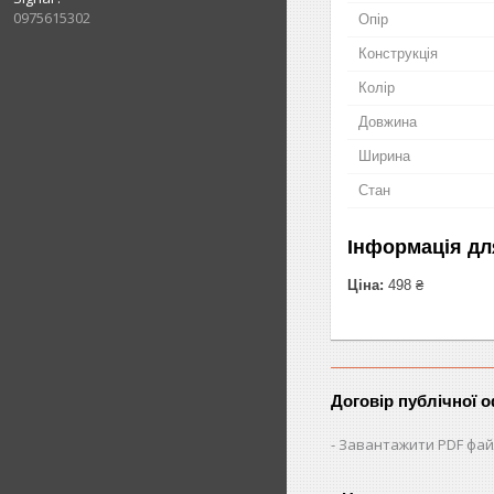
0975615302
Опір
Конструкція
Колір
Довжина
Ширина
Стан
Інформація дл
Ціна:
498 ₴
Договір публічної 
Завантажити PDF фай