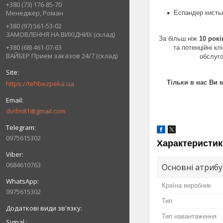
+380 (73) 176-85-70
Менеджер, Роман
Еспандер кисть
+380 (97) 561-53-02
ЗАМОВЛЕННЯ НА ВИХІДНИХ (склад)
За більш ніж
10 рокі
+380 (68) 461-07-63
та потенційні к
ВАЙБЕР Прием заказов 24/7 (склад)
обслуг
Тільки в нас Ви 
https://tehbezpeka.ua
dvifm81@gmail.com
0975615302
Характеристик
0684610763
Основні атриб
Країна виробник
0975615302
Тип
Тип навантаження
Signal