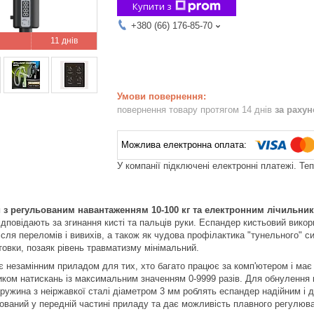
Купити з
+380 (66) 176-85-70
11 днів
повернення товару протягом 14 днів
за раху
У компанії підключені електронні платежі. Те
 з регульованим навантаженням 10-100 кг та електронним лічильни
 відповідають за згинання кисті та пальців руки. Еспандер кистьовий вик
після переломів і вивихів, а також як чудова профілактика "тунельного" 
товки, позаяк рівень травматизму мінімальний.
є незамінним приладом для тих, хто багато працює за комп'ютером і має
ком натискань із максимальним значенням 0-9999 разів. Для обнулення к
Пружина з неіржавкої сталі діаметром 3 мм роблять еспандер надійним і 
ваний у передній частині приладу та дає можливість плавного регулюван