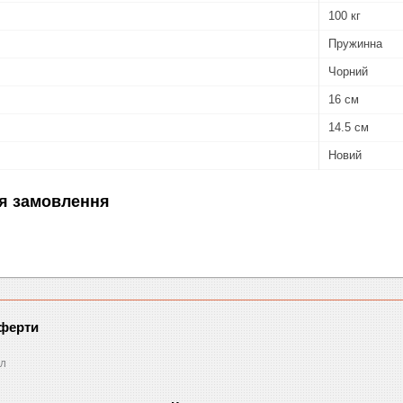
100 кг
Пружинна
Чорний
16 см
14.5 см
Новий
я замовлення
оферти
л