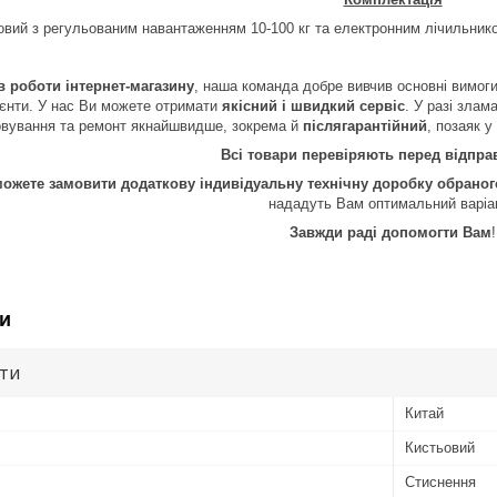
овий з регульованим навантаженням 10-100 кг та електронним лічильни
в роботи інтернет-магазину
, наша команда добре вивчив основні вимоги 
лієнти. У нас Ви можете отримати
якісний і швидкий сервіс
. У разі злам
овування та ремонт якнайшвидше, зокрема й
післягарантійний
, позаяк у
Всі товари перевіряють перед відпр
можете замовити додаткову індивідуальну технічну доробку обрано
нададуть Вам оптимальний варіа
Завжди раді допомогти Вам
!
и
ути
Китай
Кистьовий
Стиснення