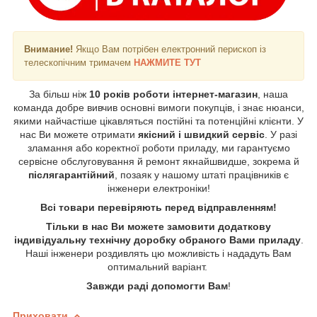
Внимание!
Якщо Вам потрібен електронний перископ із
телескопічним тримачем
НАЖМИТЕ ТУТ
За більш ніж
10 років роботи інтернет-магазин
, наша
команда добре вивчив основні вимоги покупців, і знає нюанси,
якими найчастіше цікавляться постійні та потенційні клієнти. У
нас Ви можете отримати
якісний і швидкий сервіс
. У разі
зламання або коректної роботи приладу, ми гарантуємо
сервісне обслуговування й ремонт якнайшвидше, зокрема й
післягарантійний
, позаяк у нашому штаті працівників є
інженери електроніки!
Всі товари перевіряють перед відправленням!
Тільки в нас Ви можете замовити додаткову
індивідуальну технічну доробку обраного Вами приладу
.
Наші інженери роздивлять цю можливість і нададуть Вам
оптимальний варіант.
Завжди раді допомогти Вам
!
Приховати