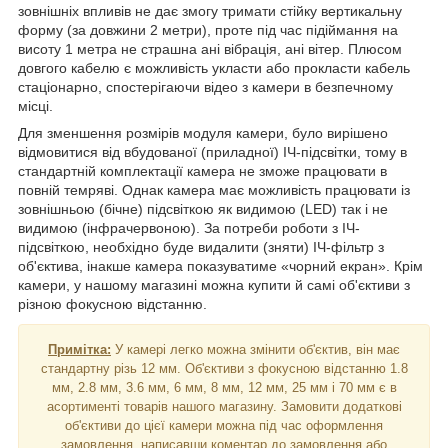
зовнішніх впливів не дає змогу тримати стійку вертикальну
форму (за довжини 2 метри), проте під час підіймання на
висоту 1 метра не страшна ані вібрація, ані вітер. Плюсом
довгого кабелю є можливість укласти або прокласти кабель
стаціонарно, спостерігаючи відео з камери в безпечному
місці.
Для зменшення розмірів модуля камери, було вирішено
відмовитися від вбудованої (приладної) ІЧ-підсвітки, тому в
стандартній комплектації камера не зможе працювати в
повній темряві. Однак камера має можливість працювати із
зовнішньою (бічне) підсвіткою як видимою (
LED
) так і не
видимою (інфрачервоною). За потреби роботи з ІЧ-
підсвіткою, необхідно буде видалити (зняти) ІЧ-фільтр з
об'єктива, інакше камера показуватиме «чорний екран». Крім
камери, у нашому магазині можна купити й самі об'єктиви з
різною фокусною відстанню.
Примітка:
У камері легко можна змінити об'єктив, він має
стандартну різь 12 мм. Об'єктиви з фокусною відстанню 1.8
мм, 2.8 мм, 3.6 мм, 6 мм, 8 мм, 12 мм, 25 мм і 70 мм є в
асортименті товарів нашого магазину. Замовити додаткові
об'єктиви до цієї камери можна під час оформлення
замовлення, написавши коментар до замовлення або