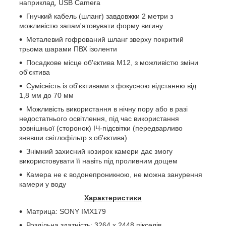
наприклад,
USB
Camera
Гнучкий кабель (шланг) завдовжки 2 метри з
можливістю запам'ятовувати форму вигину
Металевий гофрований шланг зверху покритий
трьома шарами ПВХ ізоленти
Посадкове місце об'єктива
M
12, з можливістю зміни
об'єктива
Сумісність із об'єктивами з фокусною відстанню від
1,8 мм до 70 мм
Можливість використання в нічну пору або в разі
недостатнього освітлення, під час використання
зовнішньої (сторонок) ІЧ-підсвітки (передварливо
знявши світлофільтр з об'єктива)
Знімний захисний козирок камери дає змогу
використовувати її навіть під проливним дощем
Камера не є водонепроникною, не можна занурення
камери у воду
Характеристики
Матрица:
SONY
IMX
179
Роздільна здатність: 3264 х 2448 пікселів