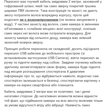
Перископ має гнучкий кабель завдовжки 2 метри, захований у
гофрований шланг, який так само зверху покритий трьома
шарами ПВХ ізоленти. Така конструкція та захист, не дають
змогу потрапити волозі всередину корпусу, проте цей
ендоскоп
не є водонепроникним
(не можна занурювати у
воду). У частині захисту від вологи, саме камера зі змінними
об'єктивами є «слабким місцем» всієї конструкції, оскільки
саме через неї волога може потрапити всередину. Для
захисту камери від сильного дощу, камера має знімний
захисний козирок зверху.
Принцип роботи перископа не складений, досить під'єднати
перископ
USB
кабелем до мобільного пристрою (зі
встановленим застосунком
USB
Camera
), взяти перископ за
ручку та підняти камеру над собою. Завдяки гнучкому кабелю
здатному запам'ятовувати свою форму, камера буде піднята
над місцем розташування спостерігача й даватиме
інформацію про те, що відбувається навколо, водночас сам
спостерігач залишається в безпеці, спостерігаючи картинку з
камери на екрані смартфона або планшета.
Кабель завдовжки 2 метри має як позитивні, так і деякі
негативні сторони. До негативних моментів можна віднести
той факт, що підіймання камери на всю висоту можливе тільки
за умови відсутності вітру або вібрації. Наявність таких