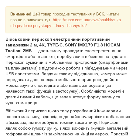
Внимание!
Цей товар проходив тестування у ВСК, читати
про це в випусках тут:
https://rupor.com.ua/news/obukhivs-ka-
rda-prydbaie-peryskopy-i-drony-dlia-viys-ka/
Військовий перископ електронний портативний
завдовжки 2 м, 4
K
,
TYPE
-
C
,
SONY
IMX
179
F
1.8
HQCAM
Tactical
2
MS
— дасть змогу проводити спостереження на
смартфоні або планшеті, перебуваючи в безпеці на відстані.
Перископ сумісний із мобільними пристроями (смартфонами
та планшетами) з підтримкою роботи з під'єднуваними через
USB
пристроями. Завдяки такому під'єднанню, камера може
передавати дані на екран мобільного пристрою, де його
можна зручно спостерігати або навіть записувати (за
наявності такої функції в застосунку). Особливістю моделі є
довгий гнучкий кабель, що запам'ятовує форму вигину та
чудова матриця.
Військовий перископ цього типу розроблений інженерами
нашого магазину, відповідно до найпопулярніших побажаннях
військових, які потребують техніки такого типу. Перископ
являє собою гумову ручку, з якої виходить гнучкий металевий
гофрований шланг із закріпленою на кінці камерою. Пристрій