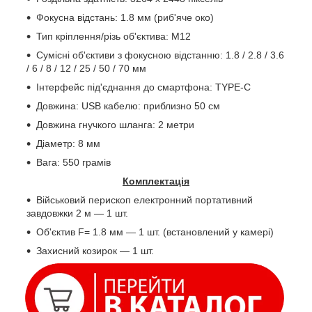
Фокусна відстань: 1.8 мм (риб'яче око)
Тип кріплення/різь об'єктива:
M
12
Сумісні об'єктиви з фокусною відстанню: 1.8 / 2.8 / 3.6
/ 6 / 8 / 12 / 25 / 50 / 70 мм
Інтерфейс під'єднання до смартфона:
TYPE
-
C
Довжина:
USB
кабелю: приблизно 50 см
Довжина гнучкого шланга: 2 метри
Діаметр: 8 мм
Вага: 550 грамів
Комплектація
Військовий перископ електронний портативний
завдовжки 2 м — 1 шт.
Об'єктив
F
= 1.8 мм — 1 шт. (встановлений у камері)
Захисний козирок — 1 шт.