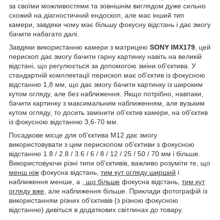
за своїми можливостями та зовнішнім виглядом дуже сильно
схожий на діагностичний ендоскоп, але має інший тип
камери, завдяки чому має більшу фокусну відстань і дає змогу
бачити набагато далі.
Завдяки використанню камери з матрицею
SONY
IMX
179
, цей
перископ дає змогу бачити гарну картинку навіть на великій
відстані, що регулюється за допомогою зміни об'єктива. У
стандартній комплектації перископ має об'єктив із фокусною
відстанню 1,8 мм, що дає змогу бачити картинку із широким
кутом огляду, але без наближення. Якщо потрібно, навпаки,
бачити картинку з максимальним наближенням, але вузьким
кутом огляду, то досить замінити об'єктив камери, на об'єктив
із фокусною відстанню 3,6-70 мм.
Посадкове місце для об'єктива М12 дає змогу
використовувати з цим перископом об'єктиви з фокусною
відстанню 1.8 / 2.8 / 3.6 / 6 / 8 / 12 / 25 / 50 / 70 мм і більше.
Використовуючи різні типи об'єктивів, важливо розуміти те, що
менш ніж
фокусна відстань,
тим кут огляду ширший
і
наближення менше, а
, що більше
фокусна відстань,
тим кут
огляду вже
, але наближення більше. Приклади фотографій із
використанням різних об'єктивів (з різною фокусною
відстанню) дивіться в додаткових світлинах до товару.