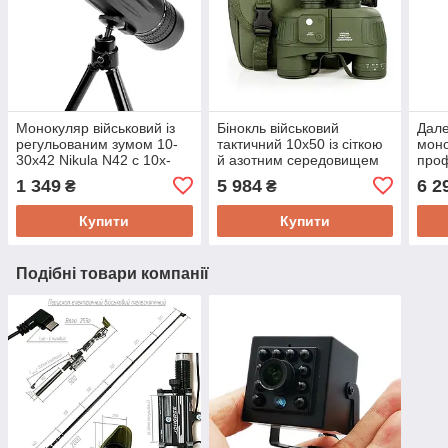
Монокуляр військовий із
Бінокль військовий
Дале
регульованим зумом 10-
тактичний 10x50 із сіткою
моно
30x42 Nikula N42 c 10x-
й азотним середовищем
проф
30x наближенням, FMS
Nikula N50 з 10x
REV
1 349
5 984
6 2
₴
₴
лінзи
наближенням, система
вимі
призм PORRO
швид
Купити
Купити
Подібні товари компанії