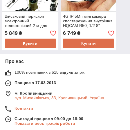
Військовий перископ
4G IP 5Мп міні камера
електронний
спостереження внутрішня
телескопічний 2 м для
HQCAM R50, 1/2.8"
смартфона, 4K, TYPE-C,
IMX335, F=3.6 мм, SD до
5 849
6 749
₴
₴
SONY IMX179 F1.8
128Гб, IR 940нМ, QuadHD
HQCAM Tactical 2TL
Купити
Купити
Про нас
100% позитивних з 618 відгуків за рік
Працює з 17.03.2013
м. Кропивницький
вул. Михайлівська, 83, Кропивницький, Україна
Контакти
Сьогодні працює з 09:00 до 18:00
Показати весь графік роботи