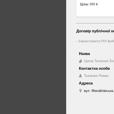
Ціна:
898 ₴
Договір публічної 
Завантажити PDF фай
Центр Технічної Бе
Ткаченко Роман
вул. Михайлівська,