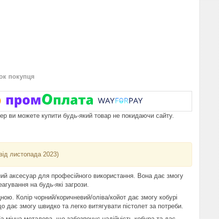
нок покупця
пер ви можете купити будь-який товар не покидаючи сайту.
від листопада 2023)
ний аксесуар для професійного використання. Вона дає змогу
агування на будь-які загрози.
цною. Колір чорний/коричневий/оліва/койот дає змогу кобурі
о дає змогу швидко та легко витягувати пістолет за потреби.
ба міцна металева, що забезпечує надійність кобура та дає