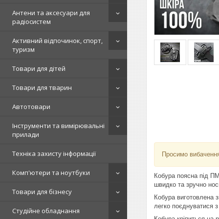
Антени та аксесуари для
радіосистем
Активний відпочинок, спорт,
туризм
Товари для дітей
Товари для тварин
Автотовари
Інструменти та вимірювальні
прилади
Техніка захисту інформації
Просимо вибачення
Комп'ютери та ноутбуки
Кобура поясна під ПМ
швидко та зручно нос
Товари для бізнесу
Кобура виготовлена з
легко поєднуватися з
Студійне обладнання
Кобура кріпиться на 