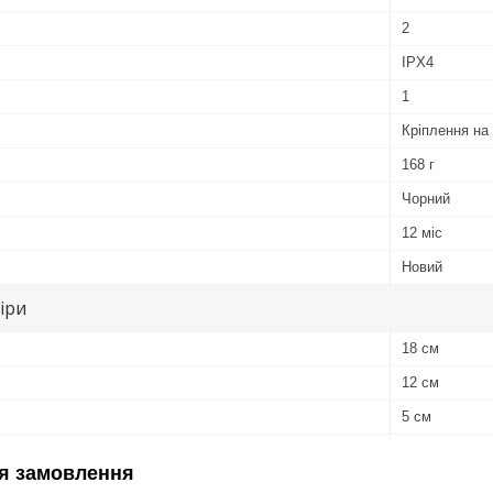
2
IPX4
1
Кріплення на
168 г
Чорний
12 міс
Новий
іри
18 см
12 см
5 см
я замовлення