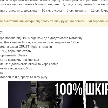
рати в процесі виконання бойових завдань. Підходить під ремінь 5 см зав
бури становлять: довжина — 16 см, висота — 5 см, ширина — 12 см. Вир
 виготовлення кобури під праву та ліву руку, що робить її універсально
у:
ура поясна під ПМ із відсіком для додаткового магазину
ри: Довжина — 16 см, висота — 5 см, ширина — 12 см
альна шкіра CRUST (Кріст), Іспанія
ONG, вороняна сталь
Коричневий, Олива
ета та магазину: на кнопках
меня: з допомогою скоби та через отвір
емінь завширшки: 5 см
на
товлення під праву та ліву руку.