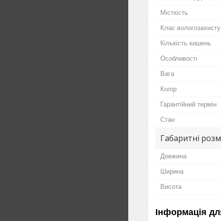
Місткість
Клас вологозахисту
Кількість кишень
Особливості
Вага
Колір
Гарантійний термін
Стан
Габаритні розм
Довжина
Ширина
Висота
Інформація дл