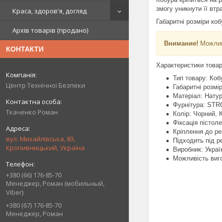
змогу уникнути її вт
Краса, здоров'я, догляд
Габаритні розміри ко
Архів товарів (продано)
Внимание!
Можливе
КОНТАКТИ
Характеристики товар
Тип товару: Коб
Центр Технічної Безпеки
Габаритні розмі
Матеріал: Натур
Фурнітура: STR
Ткаченко Роман
Колір: Чорний, 
Фіксація пістол
Кріплення до ре
вул. Михайлівська, 83,
Підходить під р
Кропивницький, Україна
Виробник: Украї
Можливість виго
+380 (66) 176-85-70
Менеджер, Роман (мобильный,
Viber)
+380 (67) 176-85-70
Менеджер, Роман