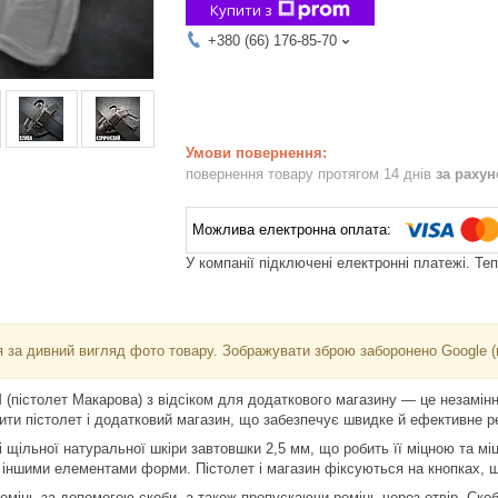
Купити з
+380 (66) 176-85-70
повернення товару протягом 14 днів
за раху
У компанії підключені електронні платежі. Те
 за дивний вигляд фото товару. Зображувати зброю заборонено Google (
 (пістолет Макарова) з відсіком для додаткового магазину — це незамін
ити пістолет і додатковий магазин, що забезпечує швидке й ефективне ре
і щільної натуральної шкіри завтовшки 2,5 мм, що робить її міцною та мі
 іншими елементами форми. Пістолет і магазин фіксуються на кнопках, щ
ремінь за допомогою скоби, а також пропускаючи ремінь через отвір. Ско