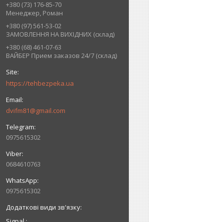
+380 (73) 176-85-70
Менеджер, Роман
+380 (97) 561-53-02
ЗАМОВЛЕННЯ НА ВИХІДНИХ (склад)
+380 (68) 461-07-63
ВАЙБЕР Прием заказов 24/7 (склад)
https://tehbezpeka.ua
dvifm81@gmail.com
0975615302
0684610763
0975615302
Signal