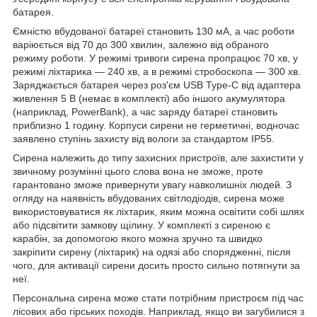
батарея.
Ємністю вбудованої батареї становить 130 мА, а час роботи
варіюється від 70 до 300 хвилин, залежно від обраного
режиму роботи. У режимі тривоги сирена пропрацює 70 хв, у
режимі ліхтарика — 240 хв, а в режимі стробоскопа — 300 хв.
Заряджається батарея через роз'єм
USB
Type
-
C
від адаптера
живлення 5 В (немає в комплекті) або іншого акумулятора
(наприклад,
PowerBank
), а час заряду батареї становить
приблизно 1 годину. Корпуси сирени не герметичні, водночас
заявлено ступінь захисту від вологи за стандартом
IP
55.
Сирена належить до типу захисних пристроїв, але захистити у
звичному розумінні цього слова вона не зможе, проте
гарантовано зможе привернути увагу навколишніх людей. З
огляду на наявність вбудованих світлодіодів, сирена може
використовуватися як ліхтарик, яким можна освітити собі шлях
або підсвітити замкову щілину. У комплекті з сиреною є
карабін, за допомогою якого можна зручно та швидко
закріпити сирену (ліхтарик) на одязі або спорядженні, після
чого, для активації сирени досить просто сильно потягнути за
неї.
Персональна сирена може стати потрібним пристроєм під час
лісових або гірських походів. Наприклад, якщо ви загубилися з