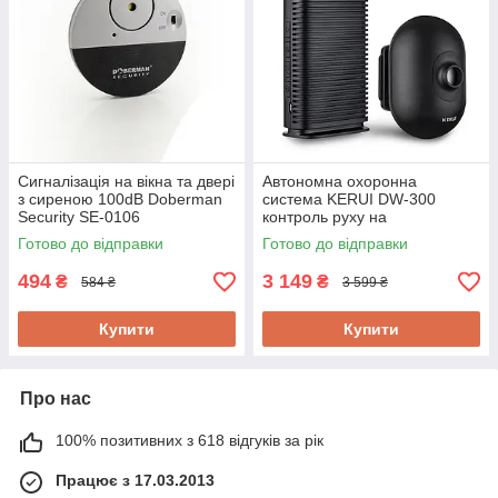
Сигналізація на вікна та двері
Автономна охоронна
з сиреною 100dB Doberman
система KERUI DW-300
Security SE-0106
контроль руху на
віддаленому об'єкті до 300м з
Готово до відправки
Готово до відправки
детекцією до 12м
494
3 149
₴
₴
584 ₴
3 599 ₴
Купити
Купити
Про нас
100% позитивних з 618 відгуків за рік
Працює з 17.03.2013