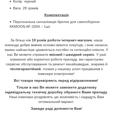
Колір: чорний
Вага: 28 грамів
Комплектація
Персональна сигналізація брелок для самооборони
KKMOON
AF
-2004 – 1шт.
За більш ніж
10 років роботи інтернет-магазин
, наша
команда добре вивчив основні вимоги покупців, і знає нюанси,
якими найчастіше цікавляться постійні та потенційні клієнти. У
нас Ви можете отримати
якісний і швидкий сервіс
. У разі
зламання або коректної роботи приладу, ми гарантуємо
сервісне обслуговування та ремонт якнайшвидше, зокрема й
післягарантійний
, позаяк у нашому штаті працівників є
інженери електроніки!
Всі товари перевіряють перед відправленням!
Тільки в нас Ви можете замовити додаткову
індивідуальну технічну доробку обраного Вами приладу
.
Наші інженери роздивлять цю можливість і нададуть Вам
оптимальний варіант.
Завжди раді допомогти Вам
!