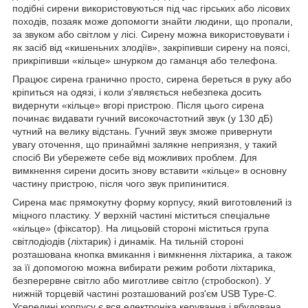
подібні сирени використовуються під час гірських або лісових
походів, позаяк може допомогти знайти людини, що пропали,
за звуком або світлом у лісі. Сирену можна використовувати і
як засіб від «кишеньних злодіїв», закріпивши сирену на поясі,
прикріпивши «кільце» шнурком до гаманця або телефона.
Працює сирена гранично просто, сирена береться в руку або
кріпиться на одязі, і коли з'являється небезпека досить
видернути «кільце» вгорі пристрою. Після цього сирена
починає видавати гучний високочастотний звук (у 130 дБ)
чутний на велику відстань. Гучний звук зможе привернути
увагу оточення, що принаймні залякне неприязня, у такий
спосіб Ви убережете себе від можливих проблем. Для
вимкнення сирени досить знову вставити «кільце» в основну
частину пристрою, після чого звук припинитися.
Сирена має прямокутну форму корпусу, який виготовлений із
міцного пластику. У верхній частині міститься спеціальне
«кільце» (фіксатор). На лицьовій стороні міститься група
світлодіодів (ліхтарик) і динамік. На тильній стороні
розташована кнопка вмикання і вимкнення ліхтарика, а також
за її допомогою можна вибирати режим роботи ліхтарика,
безперервне світло або миготливе світло (стробоскоп). У
нижній торцевій частині розташований роз'єм
USB
Type
-
C
.
Усередині корпусу є вся електроніка керування і вбудована