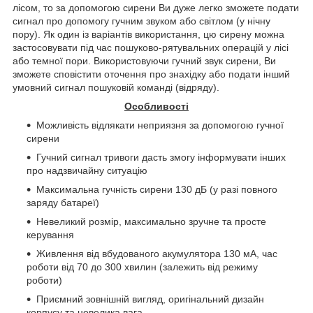
лісом, то за допомогою сирени Ви дуже легко зможете подати
сигнал про допомогу гучним звуком або світлом (у нічну
пору). Як один із варіантів використання, цю сирену можна
застосовувати під час пошуково-рятувальних операцій у лісі
або темної пори. Використовуючи гучний звук сирени, Ви
зможете сповістити оточення про знахідку або подати інший
умовний сигнал пошуковій команді (відряду).
Особливості
Можливість відлякати неприязня за допомогою гучної
сирени
Гучний сигнал тривоги дасть змогу інформувати інших
про надзвичайну ситуацію
Максимальна гучність сирени 130 дБ (у разі повного
заряду батареї)
Невеликий розмір, максимально зручне та просте
керування
Живлення від вбудованого акумулятора 130 мА, час
роботи від 70 до 300 хвилин (залежить від режиму
роботи)
Приємний зовнішній вигляд, оригінальний дизайн
корпусу та невелика вага