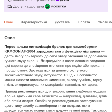
Доступна доставка
Опис
Характеристики
Доставка
Оплата
Умови п
Опис
Персональна сигналізація брелок для самооборони
KKMOON
AF
-2004 заряджається з функцією ліхтарика
—
дасть змогу привернути до себе увагу оточення за допомогою
гучного звуку сирени. Як зрозуміло з назви основне завдання
цієї сирени це сповіщення оточення про подію або прохання
про допомогу. Закликається за допомогою гучного
високочастотного звуку, потужністю 130 дБ. Особливістю
можна назвати автономне живлення, високу гучність, гарну
якість використовуваних матеріалів і наявність ліхтарика.
Прилад рекомендується для використання слабкими людьми
або не здатними себе захистити — наприклад, дівчатам, дітям
або літнім людям. Особливо рекомендується застосування
цього типу засобу самооборони тими людьми, яким
доводиться часто повертатися додому темної пори. Так само,