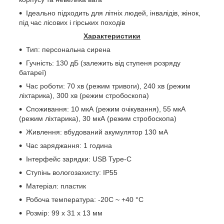
Ідеально підходить для літніх людей, інвалідів, жінок,
під час лісових і гірських походів
Характеристики
Тип: персональна сирена
Гучність: 130 дБ (залежить від ступеня розряду
батареї)
Час роботи: 70 хв (режим тривоги), 240 хв (режим
ліхтарика), 300 хв (режим стробоскопа)
Споживання: 10 мкА (режим очікування), 55 мкА
(режим ліхтарика), 30 мкА (режим стробоскопа)
Живлення: вбудований акумулятор 130 мА
Час заряджання: 1 година
Інтерфейс зарядки:
USB
Type
-
C
Ступінь вологозахисту:
IP
55
Матеріал: пластик
Робоча температура: -20С
~
+40 °C
Розмір: 99 х 31 х 13 мм