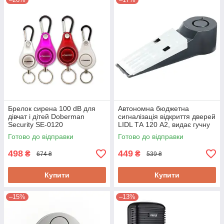
Брелок сирена 100 dB для
Автономна бюджетна
дівчат і дітей Doberman
сигналізація відкриття дверей
Security SE-0120
LIDL ТА 120 А2, видає гучну
сирену 120 dbi
Готово до відправки
Готово до відправки
498
449
₴
₴
674 ₴
539 ₴
Купити
Купити
–15%
–13%