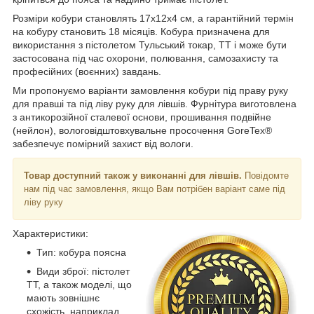
Розміри кобури становлять 17x12x4 см, а гарантійний термін
на кобуру становить 18 місяців. Кобура призначена для
використання з пістолетом Тульський токар, ТТ і може бути
застосована під час охорони, полювання, самозахисту та
професійних (воєнних) завдань.
Ми пропонуємо варіанти замовлення кобури під праву руку
для правші та під ліву руку для лівшів. Фурнітура виготовлена
з антикорозійної сталевої основи, прошивання подвійне
(нейлон), вологовідштовхувальне просочення GoreTex®
забезпечує помірний захист від вологи.
Товар доступний також у виконанні для лівшів.
Повідомте
нам під час замовлення, якщо Вам потрібен варіант саме під
ліву руку
Характеристики:
Тип: кобура поясна
Види зброї: пістолет
ТТ, а також моделі, що
мають зовнішнє
схожість, наприклад