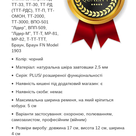
ТТ-33, ТТ-30, ТТ-РД
(ТТТ-РДС), ТТ-П, ТТ-
ОМОН, ТТ-2000,
ТТ-3000, ВПО-501
"Лідер", ВПП-509,
"Лідер-М", ТТ-Т, MP-81,
MP-82, Т-ТТ-ТТТ,
Браун, Браун FN Model
1903
Колір: чорний
Матеріал: натуральна шкіра завтовшки 2,5 мм
Серія: PLUS/ розширеної функціональності
Наявність кишені під додатковий магазин: є
Наявність скоби: немає
Максимальна ширина ременя, на який кріпиться
кобура: 5 см
Варіанти застосування: охороною, полюванням,
самозахистом, професійним (війним)
Розміри виробу: довжина 17 см, висота 12 см, ширина
4 см