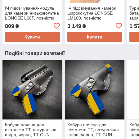
ІЧ підсвічування-модуль
ІЧ підсвічування камери
Тури
для камери низьковольтна
ширококутна LONGSE
бата
LONGSE L66F, повністю
LM100, повністю
заря
невидима 940нм, 12В,
невидима 940 нм, 12В,
KKM
809
3 149
1 5
₴
₴
66LED, освітлення 90°
10Вт, кут освітлення 160
Купити
Купити
Подібні товари компанії
Кобура поясна для
Кобура поясна для
Кобу
пістолета ТТ, натуральна
пістолета ТТ, натуральна
піст
шкіра, чорна, TT GUN
шкіра, чорна, TT GUN
шкір