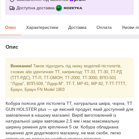
Доступна доставка
Опис
Характеристики
Доставка
Оплата
Умови п
Опис
Внимание!
Також підходить під низку моделей пістолетів,
схожих або ідентичних ТТ, наприклад: ТТ-33, ТТ-30, ТТ-РД
(ТТТ-РДС), ТТ-П, ТТ-ОМОН, ТТ-2000, ТТ-3000, ВПО-501
"Лідер", ВПП-509, "Лідер-М", ТТ-Т, MP-81, MP-82, Т-ТТ-ТТТТ,
Браун, Браун FN Model 1903
Кобура поясна для пістолета ТТ, натуральна шкіра, чорна, TT
GUN HOLSTER plus — це якісний продукт, який доступний для
замовлення в нашому магазині. Виріб виготовлений із
натуральної шкіри завтовшки 2,5 мм і має максимальну
ширину ременя для кріплення 5 см. Кобура обладнана
кишенею для додаткового магазину, не має скоби, легко
кріпиться до пояса та надійно тримає пістолет.