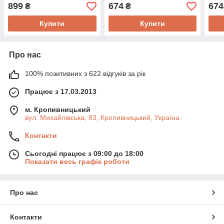
HOLSTER plus. З кишенею
HOLSTER basic. Посилена
HOLS
899
674
674
₴
₴
для магазину
фурнітура
фурн
Купити
Купити
Про нас
100% позитивних з 622 відгуків за рік
Працює з 17.03.2013
м. Кропивницький
вул. Михайлівська, 83, Кропивницький, Україна
Контакти
Сьогодні працює з 09:00 до 18:00
Показати весь графік роботи
Про нас
Контакти