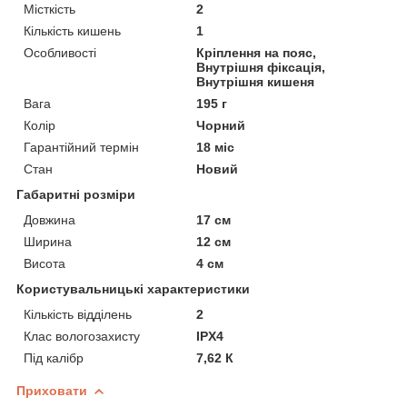
Місткість
2
Кількість кишень
1
Особливості
Кріплення на пояс,
Внутрішня фіксація,
Внутрішня кишеня
Вага
195 г
Колір
Чорний
Гарантійний термін
18 міс
Стан
Новий
Габаритні розміри
Довжина
17 см
Ширина
12 см
Висота
4 см
Користувальницькі характеристики
Кількість відділень
2
Клас вологозахисту
IPX4
Під калібр
7,62 К
Приховати