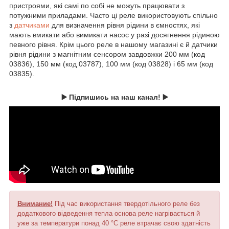
пристроями, які самі по собі не можуть працювати з
потужними приладами. Часто ці реле використовують спільно
з
датчиками
для визначення рівня рідини в ємностях, які
мають вмикати або вимикати насос у разі досягнення рідиною
певного рівня. Крім цього реле в нашому магазині є й датчики
рівня рідини з магнітним сенсором завдовжки 200 мм (код
03836), 150 мм (код 03787), 100 мм (код 03828) і 65 мм (код
03835).
▶️ Підпишись на наш канал! ▶️
Внимание!
Під час використання твердотільного реле без
додаткового відведення тепла основа реле нагрівається й
уже за температури понад 40 °C реле втрачає свою здатність