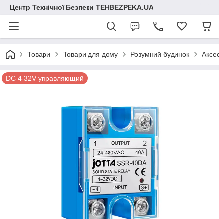
Центр Технічної Безпеки TEHBEZPEKA.UA
Товари
Товари для дому
Розумний будинок
Аксе
DC 4-32V управляющий