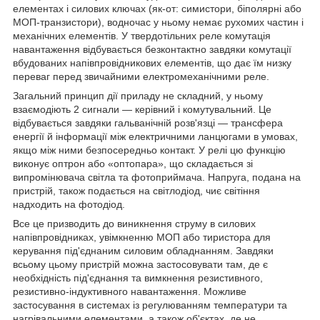
елементах і силових ключах (як-от:
симистори, біполярні або
МОП-транзистори), водночас у ньому немає рухомих частин і
механічних елементів. У твердотільних реле комутація
навантаження відбувається безконтактно завдяки комутації
вбудованих напівпровідникових елементів, що дає їм низку
переваг перед звичайними електромеханічними реле.
Загальний принцип дії приладу не складний, у ньому
взаємодіють 2 сигнали — керівний і комутувальний. Це
відбувається завдяки гальванічній розв'язці — трансфера
енергії й інформації між електричними ланцюгами в умовах,
якщо між ними безпосередньо контакт. У релі цю функцію
виконує оптрон або «оптопара», що складається зі
випромінювача світла та фотоприймача. Напруга, подана на
пристрій, також подається на світлодіод, чиє світіння
надходить на фотодіод.
Все це призводить до виникнення струму в силових
напівпровідниках, увімкненню МОП або тиристора для
керування під'єднаним силовим обладнанням. Завдяки
всьому цьому пристрій можна застосовувати там, де є
необхідність під'єднання та вимкнення резистивного,
резистивно-індуктивного навантаження. Можливе
застосування в системах із регулюванням температури та
нагрівальними елементами, а також об'єктах, де не