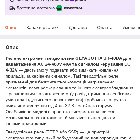
Доступна доставка
Опис
Характеристики
Доставка
Оплата
Умови п
Опис
Реле електронне твердотільне GEYA JOTTA SR-40DA для
навантаження AC 24-480V 40A та сигналом керування DC
4-32V
— дасть змогу подавати або вимикати живлення
приладів, за керівним сигналом. Такі твердотільні реле
призначені для безконтактної комутації нагрівальних
елементів, ламп розжарювання та іншого електрообладнання
з резистивним навантаженням (у разі дотримання особливих
умов для індуктивного навантаження) і робочою напругою
вмикачем живлення від 4 до 32 В постійного струму.
Особливістю моделі є простота використання, високе
максимальне навантаження й можливість працювати з
іншими пристроями.
Твердотільне реле (ТТТР або SSR) — це пристрій
електронного типу, який побудований на напівпровідникових