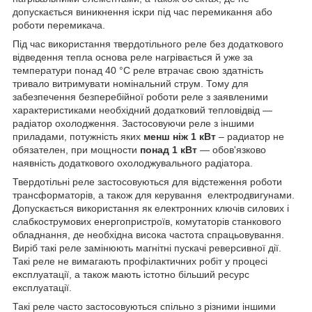
допускається виникнення іскри під час перемикання або
роботи перемикача.
Під час використання твердотільного реле без додаткового
відведення тепла основа реле нагрівається й уже за
температури понад 40 °C реле втрачає свою здатність
тривало витримувати номінальний струм. Тому для
забезпечення безперебійної роботи реле з заявленими
характеристиками необхідний додатковий тепловідвід —
радіатор охолодження. Застосовуючи реле з іншими
приладами, потужність яких
менш ніж 1 кВт
– радиатор не
обязателен, при мощности
понад 1 кВт
— обов'язково
наявність додаткового охолоджувального радіатора.
Твердотільні реле застосовуються для відстеження роботи
трансформаторів, а також для керування
електродвигунами.
Допускається використання як електронних ключів силових і
слабкострумових енергопристроїв, комутаторів станкового
обладнання, де необхідна висока частота спрацьовування.
Виріб такі реле замінюють магнітні пускачі реверсивної дії.
Такі реле не вимагають профілактичних робіт у процесі
експлуатації, а також мають істотно більший ресурс
експлуатації.
Такі реле часто застосовуються спільно з різними іншими