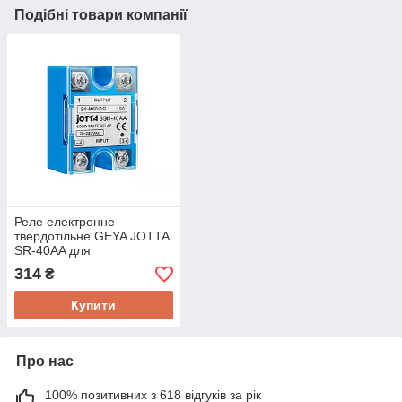
Подібні товари компанії
Реле електронне
твердотільне GEYA JOTTA
SR-40AA для
навантаження AC 24-480V
314
₴
40A та сигналом
керування AC 70-280V
Купити
Про нас
100% позитивних з 618 відгуків за рік