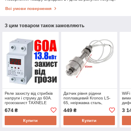
Всі умови повернення
З цим товаром також замовляють
Реле захисту від стрибків
Датчик рівня рідини
WiFi
напруги і струму до 60А.
поплавцевий Kronos LS-
вими
грозозахист TAXNELE
65, неіржавка сталь,
диф
VPD-1
магнітний сенсор,
авто
674
449
3 1
₴
₴
довжина 65 мм, 12-220 В
2PU,
1 А
Купити
Купити