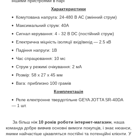
іншими пристроями в парі
Характеристики
Комутована напруга: 24-480 В AC (змінний струм)
Максимальний струм: 40A
Сигнал керування: 4 - 32 В DC (постійний струм)
Електрична міцність ізоляції вхід/вихід — 2.5 кВ
Падіння напруги: 1В
Час спрацювання: 10 мс
Струм у режимі очікування: 2 мА
Розмір: 58 х 27 х 45 мм
Вага: приблизно 100 грамів
Комплектація
Реле електронне твердотільне GEYA JOTTA SR-40DA
— 1 шт.
За більш ніж
10 років роботи інтернет-магазин
, наша
команда добре вивчив основні вимоги покупців, і знає нюанси,
якими найчастіше цікавляться постійні та потенційні клієнти. У