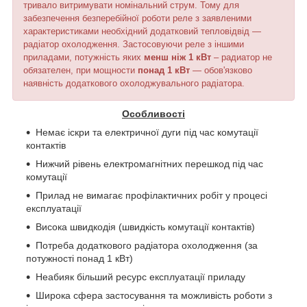
тривало витримувати номінальний струм. Тому для
забезпечення безперебійної роботи реле з заявленими
характеристиками необхідний додатковий тепловідвід —
радіатор охолодження. Застосовуючи реле з іншими
приладами, потужність яких
менш ніж 1 кВт
– радиатор не
обязателен, при мощности
понад 1 кВт
— обов'язково
наявність додаткового охолоджувального радіатора.
Особливості
Немає іскри та електричної дуги під час комутації
контактів
Нижчий рівень електромагнітних перешкод під час
комутації
Прилад не вимагає профілактичних робіт у процесі
експлуатації
Висока швидкодія (швидкість комутації контактів)
Потреба додаткового радіатора охолодження (за
потужності понад 1 кВт)
Неабияк більший ресурс експлуатації приладу
Широка сфера застосування та можливість роботи з