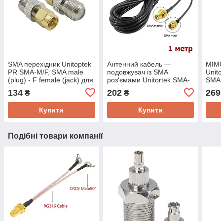
SMA перехідник Unitoptek
Антенний кабель —
МІМО
PR SMA-M/F, SMA male
подовжувач із SMA
Unit
(plug) - F female (jack) для
роз'ємами Unitortek SMA-
SMA 
підключення RF кабелю
1, завдовжки 1 метр
15 с
134
202
269
₴
₴
роут
Купити
Купити
Подібні товари компанії