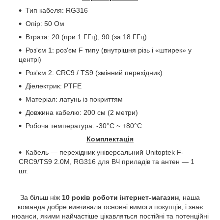
Тип кабеля: RG316
Опір: 50 Ом
Втрата: 20 (при 1 ГГц), 90 (за 18 ГГц)
Роз'єм 1: роз'єм
F
типу (внутрішня різь і «штирек» у
центрі)
Роз'єм 2:
CRC
9 /
TS
9 (змінний перехідник)
Діелектрик: PTFE
Матеріал: латунь із покриттям
Довжина кабелю: 200 см (2 метри)
Робоча температура: -30°С ~ +80°С
Комплектація
Кабель — перехідник універсальний
Unitoptek
F
-
CRC
9/
TS
9 2.0М,
RG
316 для ВЧ приладів та антен — 1
шт.
За більш ніж
10 років роботи інтернет-магазин
, наша
команда добре вивчивала основні вимоги покупців, і знає
нюанси, якими найчастіше цікавляться постійні та потенційні