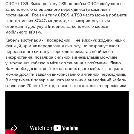
CRC
9 /
TS
9. Зміна роз'єму
TS
9 на роз'єм
CRC
9 відбувається
за допомогою спеціального перехідника (в комплекті
постачання). Роз'єми типу
CRC
9 и
TS
9 часто можна побачити
в портативних 3
G
/4
G
модемах, які використовуються
отримання доступу в Інтернет, за допомогою мереж
мобільного зв'язку.
Кабель виступає як «посередник» і не виконує жодних інших
функцій, крім як передавання сигналу, не покращує якості
передаваного сигналу. Перехідник вимагає дбайливого
використання, позаяк за сильних вигинів/зламів можливе
ушкодження кабелю в місцях з'єднання з роз'ємами. Якщо
Вам необхідні інші роз'єми на кінцях цього кабелю, то цього
можна досягти завдяки використанню антенних перехідників.
В асортименті товарів нашого магазину є аналогічний кабель
завдовжки 20 см і 1 метр, а також різні антени та перехідники.