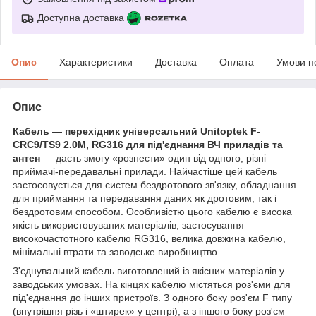
Доступна доставка
Опис
Характеристики
Доставка
Оплата
Умови п
Опис
Кабель — перехідник універсальний
Unitoptek
F
-
CRC
9/
TS
9 2.0М,
RG
316 для під'єднання ВЧ приладів та
антен
— дасть змогу «рознести» один від одного, різні
приймачі-передавальні прилади. Найчастіше цей кабель
застосовується для систем бездротового зв'язку, обладнання
для приймання та передавання даних як дротовим, так і
бездротовим способом. Особливістю цього кабелю є висока
якість використовуваних матеріалів, застосування
високочастотного кабелю RG316, велика довжина кабелю,
мінімальні втрати та заводське виробництво.
З'єднувальний кабель виготовлений із якісних матеріалів у
заводських умовах. На кінцях кабелю містяться роз'єми для
під'єднання до інших пристроїв. З одного боку роз'єм
F
типу
(внутрішня різь і «штирек» у центрі), а з іншого боку роз'єм