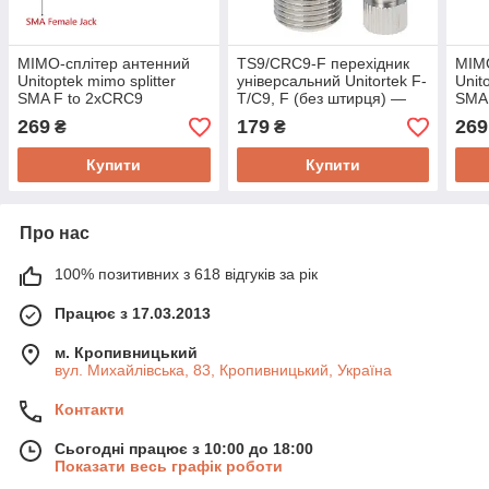
МІМО-сплітер антенний
TS9/CRC9-F перехідник
МІМО
Unitoptek mimo splitter
універсальний Unitortek F-
Unit
SMA F to 2xCRC9
T/C9, F (без штирця) —
SMA 
завдовжки 15 см, для
TS9/CRC9 (зі штирцем)
15 с
269
179
269
₴
₴
під'єднання 4G роутерів
для 4G роутерів
роут
Купити
Купити
Про нас
100% позитивних з 618 відгуків за рік
Працює з 17.03.2013
м. Кропивницький
вул. Михайлівська, 83, Кропивницький, Україна
Контакти
Сьогодні працює з 10:00 до 18:00
Показати весь графік роботи