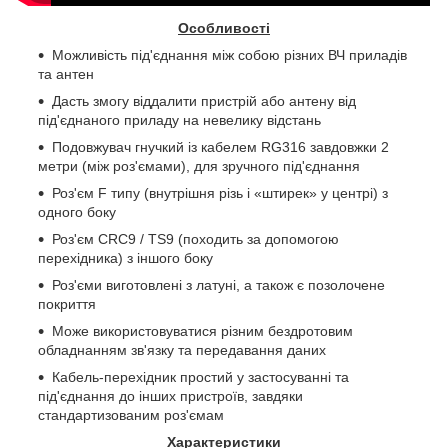
Особливості
Можливість під'єднання між собою різних ВЧ приладів
та антен
Дасть змогу віддалити пристрій або антену від
під'єднаного приладу на невелику відстань
Подовжувач гнучкий із кабелем RG316 завдовжки 2
метри (між роз'ємами), для зручного під'єднання
Роз'єм
F
типу (внутрішня різь і «штирек» у центрі) з
одного боку
Роз'єм
CRC
9 /
TS
9 (походить за допомогою
перехідника) з іншого боку
Роз'єми виготовлені з латуні, а також є позолочене
покриття
Може використовуватися різним бездротовим
обладнанням зв'язку та передавання даних
Кабель-перехідник простий у застосуванні та
під'єднання до інших пристроїв, завдяки
стандартизованим роз'ємам
Характеристики