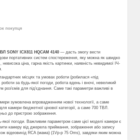
нок покупця
0ТВЛ
SONY
ICX
811
HQCAM
4140
— дасть змогу вести
удови портативних систем спостереження, яку можна як швидко
, невисока ціна, гарна якість картинки, наявність невидимої ІЧ-
я.
тандартних місцях та умовах роботи (робилася «під
роботи за будь-якої погоди, робота вдень і вночі, невеликий
ум роз'ємів для під'єднання. Саме такі параметри важливі в
 камери зумовлена впровадженням нової технології, а саме
 для камери бюджетної цінової категорії, а саме 700 ТВЛ.
едньо до пристрою зображення.
дь-якої погоди. Важливим параметром саме цієї моделі камери є
алити камеру від джерела приймання, зображення або запису
акож відеовихід
RCA
(мама) (1Vp-p 75 Oms), завдяки яким можна