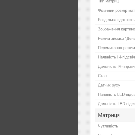
Тип матриці
Фізичний розмір мат
Роздільна здатність
Зображення картин
Режим зйомки "День
Перемикання режимі
Наявність ІЧ-підсві
Дальність ІЧ-підсві
Стан
Датчик руху
Наявність LED-підс
Дальність LED підс
Матриця
Чутливість