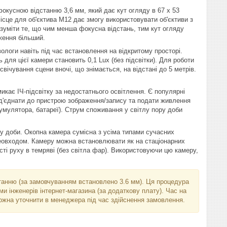
фокусною відстанню 3,6 мм, який дає кут огляду в 67 x 53
ісце для об'єктива М12 дає змогу використовувати об'єктиви з
 розуміти те, що чим менша фокусна відстань, тим кут огляду
ження більший.
ологи навіть під час встановлення на відкритому просторі.
 для цієї камери становить 0,1 Lux (без підсвітки). Для роботи
вічування сцени вночі, що знімається, на відстані до 5 метрів.
кає ІЧ-підсвітку за недостатнього освітлення. Є популярні
 під'єднати до пристрою зображення/запису та подати живлення
умулятора, батареї). Струм споживання у світлу пору доби
у доби. Окопна камера сумісна з усіма типами сучасних
деовходом. Камеру можна встановлювати як на стаціонарних
ості руху в темряві (без світла фар). Використовуючи цю камеру,
танню (за замовчуванням встановлено 3.6 мм). Ця процедура
 інженерів інтернет-магазина (за додаткову плату). Час на
можна уточнити в менеджера під час здійснення замовлення.