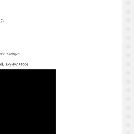
)
2)
ння камери
жі, акумулятор)