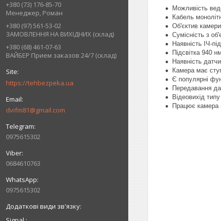
+380 (73) 176-85-70
Можливість вед
Менеджер, Роман
Кабель монолітн
+380 (97) 561-53-02
Об'єктив камери
ЗАМОВЛЕННЯ НА ВИХІДНИХ (склад)
Сумісність з об
Наявність ІЧ-під
+380 (68) 461-07-63
Підсвітка 940 н
ВАЙБЕР Прием заказов 24/7 (склад)
Наявність датчи
Камера має ступ
Є популярні функ
https://tehbezpeka.ua
Передавання дан
Відеовихід тип
Працює камера в
dvifm81@gmail.com
0975615302
0684610763
0975615302
Signal