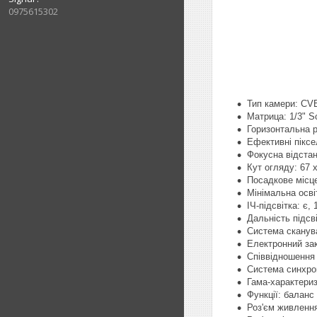
0975615302
Тип камери:
CV
Матрица: 1/3" 
Горизонтальна р
Ефективні піксел
Фокусна відстан
Кут огляду: 67 x
Посадкове місц
Мінімальна осві
ІЧ-підсвітка: є,
Дальність підсв
Система скануван
Електронний закр
Співвідношення
Система синхрон
Гама-характериз
Функції: баланс 
Роз'єм живлення