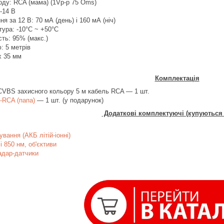
ходу:
RCA
(мама) (1Vp-p 75 Oms)
-14 В
я за 12 В: 70 мА (день) і 160 мА (ніч)
ура: -10°C ~ +50°C
сть: 95% (макс.)
: 5 метрів
х 35 мм
Комплектація
CVBS
захисного кольору 5 м кабель
RCA
— 1 шт.
-
RCA
(папа)
— 1 шт. (у подарунок)
Додаткові комплектуючі (купуються 
вання (АКБ літій-іонні)
 і 850 нм, об'єктиви
адар-датчики