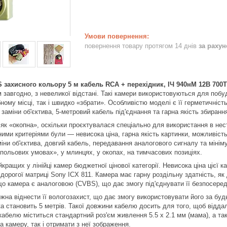
повернення товару протягом 14 днів
за раху
S
захисного кольору 5 м кабель
RCA
+ перехідник, ІЧ 940нМ 12В 70
 завгодно, з невеликої відстані. Такі камери використовуються для поб
ному місці, так і швидко «збрати». Особливістю моделі є її герметичність
 заміни об'єктива, 5-метровий кабель під'єднання та гарна якість збиранн
як «окопна», оскільки проєктувалася спеціально для використання в нес
ими критеріями були — невисока ціна, гарна якість картинки, можливість 
іни об'єктива, довгий кабель, передавання аналогового сигналу та мінім
«польових умовах», у млинцях, у окопах, на тимчасових позиціях.
кращих у лінійці камер бюджетної цінової категорії. Невисока ціна цієї
дорогої матриці Sony
ICX
811. Камера має гарну роздільну здатність, як
що камера є аналоговою (
CVBS
), що дає змогу під'єднувати її безпосер
жна віднести її вологозахист, що дає змогу використовувати його за бу
ка становить 5 метрів. Такої довжини кабелю досить для того, щоб відд
 кабелю міститься стандартний роз'єм живлення 5.5 х 2.1 мм (мама), а т
 камеру, так і отримати з неї зображення.