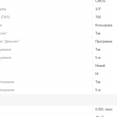
CMOS
риці
1/3"
 (ТВЛ)
700
ки
Кольорова
/ніч"
Так
в "День/ніч"
Програмне
чування
Так
чування
5 м
Новий
Ні
вічування
Так
вічування
5 м
0.001 люкс