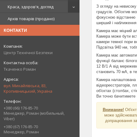
З огляду на невисоку
Краса, здоров'я, догляд
градусів. Об'єктив м
фокусною відстанню 1.
Архів товарів (продано)
ширший і наближення 
КОНТАКТИ
Камера має міцний ал
Камера може бути вста
камери темної пори во
Підсвітка 940 нм, то
Центр Технічної Безпеки
Камера має автоматич
функції баланс білого
12 В/1 А від мережев
Ткаченко Роман
становить 70 мА, в т
Камера налаштована н
відеореєстраторів, п
вул. Михайлівська, 83,
об'єктах (столбах, ст
Кропивницький, Україна
Ви точно бачитимете в
+380 (66) 176-85-70
Внимание!
Об'єкт
Менеджер, Роман (мобильный,
може здійснювати
Viber)
допрацювання зал
+380 (67) 176-85-70
Менеджер, Роман