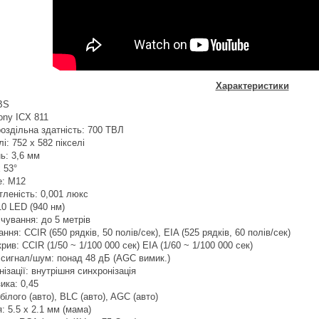
Характеристики
BS
Sony
ICX
811
оздільна здатність: 700 ТВЛ
і: 752 х 582 пікселі
ь: 3,6 мм
 53°
е: M12
тленість: 0,001 люкс
 10
LED
(940 нм)
ічування: до 5 метрів
ня: CCIR (650 рядків, 50 полів/сек), EIA (525 рядків, 60 полів/сек)
ив: CCIR (1/50 ~ 1/100 000 сек) EIA (1/60 ~ 1/100 000 сек)
 сигнал/шум: понад 48 дБ (AGC вимик.)
ізації: внутрішня синхронізація
ика: 0,45
білого (авто), BLC (авто), AGC (авто)
: 5.5 х 2.1 мм (мама)