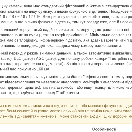
 ціну камери, вона має стандартний фіксований об'єктив зі стандартною 
ожна замінити на іншу сумісну, з іншою фокусною відстанню. Посадкове м
8 / 2.8 / 6 / 8 / 12 / 16. Використовуючи різні типи об'єктивів, важливо
менша, а що більша фокусна відстань, тим кут огляду вже, але й набли
юмінієвий корпус, який надійно захистить камеру від потрапляння в неї в
новлена як на вулиці, так і в нутрії приміщення. Мінімальна освітленість
на має світлодіодну, інфрачервону підсвітку, яка здатна забезпечити підс
бто повністю невидима для ока, завдяки чому камеру важко виявити.
ний перехід у режим знімання день/ніч, а також автоматично вмикає/вими
 (авто), BLC (авто) і AGC (авто). Для початку роботи камери її потрібно
ого адаптера живлення (від мережі) або від іншого джерела живлення (ак
емний час приблизно 160 мА.
а максимальну світлочутливість, для більшої ефективності в темну пор
лат відеозахоплення та невеликих аналогових моніторів з аналоговим ві
інах, деревах, щоштах), так і на автомобілі або іншу техніку, для можлив
се те, що відбувається перед її об'єктивом.
ив камери можна змінити на іншу, з великою або меншою фокусною відс
ся Вами самостійно (якщо маєте навички) або ця заміна може бити силами
ежить від «заняття» інженерів і може становити 1-2 дні. Ціну доробки 
Особливості