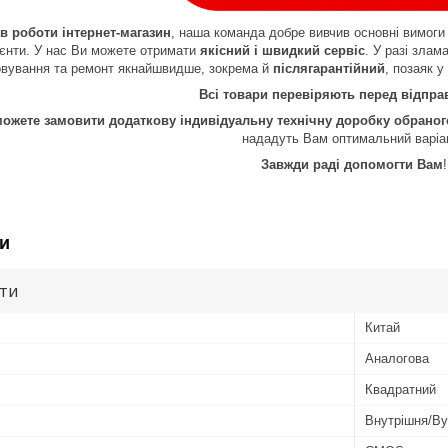
ів роботи інтернет-магазин
, наша команда добре вивчив основні вимоги 
лієнти. У нас Ви можете отримати
якісний і швидкий сервіс
. У разі злам
овування та ремонт якнайшвидше, зокрема й
післягарантійний
, позаяк у
Всі товари перевіряють перед відпр
можете замовити додаткову індивідуальну технічну доробку обрано
нададуть Вам оптимальний варіа
Завжди раді допомогти Вам
!
и
ути
Китай
Аналогова
Квадратний
Внутрішня/В