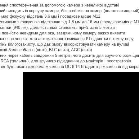
ення спостереження за допомогою камери з невеликої відстані
ий виходить із корпусу камери, без роз'ємів на камері (вологозахищений
 має фокусну відстань 3,6 мм і посадкове місце М12
'єктивами з фокусною відстанню від 1,8 мм до 16 мм (посадкове місце М1
світки (940 нм), дальність якої становить приблизно 5 метрів
м повністю невидима для ока, завдяки чому камеру важко виявити
ка освітленості для автоматичного вмикання ІЧ-підсвітки в темну пору
інь вологозахисту, що дає змогу використовувати камеру на вулиці
ції баланс білого (авто), BLC (авто), AGC (авто)
их через кабель завдовжки 5 метрів, чого досить для зручного розміще
у
RCA
(тюльпан), для зручного під'єднання до моніторів і реєстраторів
ід будь-якого джерела живлення DC 8-14 В (адаптер живлення від мере