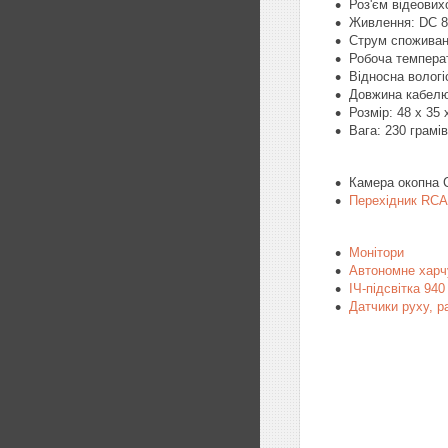
Роз'єм відеови
Живлення: DC 8
Струм споживанн
Робоча температ
Відносна вологі
Довжина кабелю
Розмір: 48 х 35 
Вага: 230 грамів
Камера окопна
Перехідник
RCA
Монітори
Автономне харчу
ІЧ-підсвітка 940
Датчики руху, р