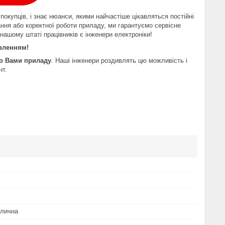
покупців, і знає нюанси, якими найчастіше цікавляться постійні
ання або коректної роботи приладу, ми гарантуємо сервісне
 нашому штаті працівників є інженери електроніки!
авленням!
го Вами приладу
. Наші інженери роздивлять цю можливість і
нт.
улична