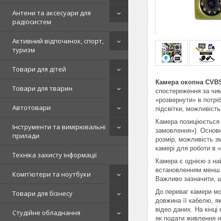
Антени та аксесуари для
радіосистем
Активний відпочинок, спорт,
туризм
Товари для дітей
Камера
окопна
CVB
Товари для тварин
спостереження за чим
«розвернути» в потріб
Автотовари
підсвітки, можливість
Камера позиціюється 
Інструменти та вимірювальні
замовлення»). Основн
прилади
розмір, можливість зм
камері для роботи в 
Техніка захисту інформації
Камера є однією з най
встановленням менш 
Комп'ютери та ноутбуки
Важливо зазначити, 
До переваг камери мо
Товари для бізнесу
довжина її кабелю, я
відео даних. На кінці
Студійне обладнання
як подати живлення на