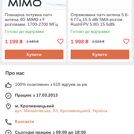
Планарна потужна патч
Спрямована патч антена 5.6-
антена 4G MIMO з F
6 ГГц 15.5 dBi SMA-роз'єм,
роз'ємами, 1700-2700 МГц
RushFPV 5.8G 15.5dBi
18 дБ WavLink F/4G.
Готово до відправки
Готово до відправки
Універсальне під'єднання
1 199
1 998
₴
₴
1 349 ₴
2 024 ₴
Купити
Купити
Про нас
100% позитивних з 618 відгуків за рік
Працює з 17.03.2013
м. Кропивницький
вул. Михайлівська, 83, Кропивницький, Україна
Контакти
Сьогодні працює з 09:00 до 18:00