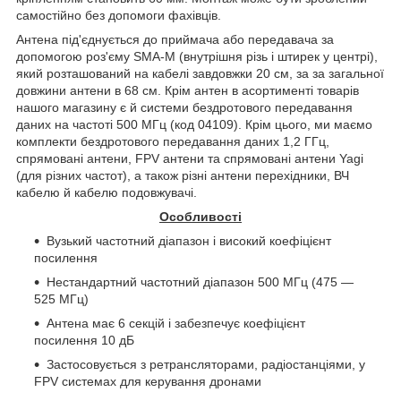
самостійно без допомоги фахівців.
Антена під'єднується до приймача або передавача за
допомогою роз'єму SMA-М (внутрішня різь і штирек у центрі),
який розташований на кабелі завдовжки 20 см, за за загальної
довжини антени в 68 см. Крім антен в асортименті товарів
нашого магазину є й системи бездротового передавання
даних на частоті 500 МГц (код 04109). Крім цього, ми маємо
комплекти бездротового передавання даних 1,2 ГГц,
спрямовані антени,
FPV
антени та спрямовані антени
Yagi
(для різних частот), а також різні антени перехідники, ВЧ
кабелю й кабелю подовжувачі.
Особливості
Вузький частотний діапазон і високий коефіцієнт
посилення
Нестандартний частотний діапазон 500 МГц (475 —
525 МГц)
Антена має 6 секцій і забезпечує коефіцієнт
посилення 10 дБ
Застосовується з ретрансляторами, радіостанціями, у
FPV системах для керування дронами