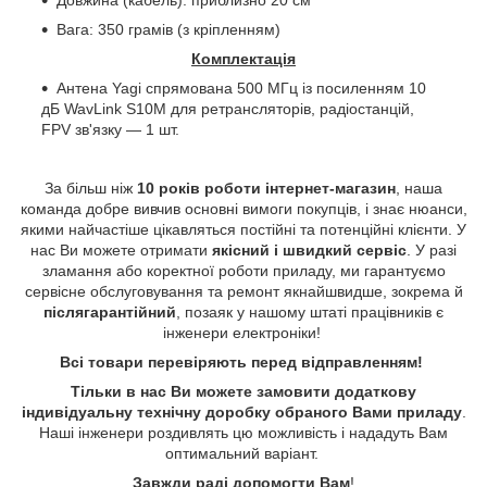
Вага: 350 грамів (з кріпленням)
Комплектація
Антена
Yagi
спрямована 500 МГц із посиленням 10
дБ
WavLink
S
10
M
для ретрансляторів, радіостанцій,
FPV
зв'язку — 1 шт.
За більш ніж
10 років роботи інтернет-магазин
, наша
команда добре вивчив основні вимоги покупців, і знає нюанси,
якими найчастіше цікавляться постійні та потенційні клієнти. У
нас Ви можете отримати
якісний і швидкий сервіс
. У разі
зламання або коректної роботи приладу, ми гарантуємо
сервісне обслуговування та ремонт якнайшвидше, зокрема й
післягарантійний
, позаяк у нашому штаті працівників є
інженери електроніки!
Всі товари перевіряють перед відправленням!
Тільки в нас Ви можете замовити додаткову
індивідуальну технічну доробку обраного Вами приладу
.
Наші інженери роздивлять цю можливість і нададуть Вам
оптимальний варіант.
Завжди раді допомогти Вам
!