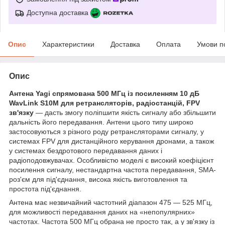
Доступна доставка
Опис
Характеристики
Доставка
Оплата
Умови п
Опис
Антена
Yagi
спрямована 500 МГц із посиленням 10 дБ
WavLink
S
10
M
для ретрансляторів, радіостанцій,
FPV
зв'язку
— дасть змогу поліпшити якість сигналу або збільшити
дальність його передавання. Антени цього типу широко
застосовуються з різного роду ретрансляторами сигналу, у
системах FPV для дистанційного керування дронами, а також
у системах бездротового передавання даних і
радіоподовжувачах. Особливістю моделі є високий коефіцієнт
посилення сигналу, нестандартна частота передавання, SMA-
роз'єм для під'єднання, висока якість виготовлення та
простота під'єднання.
Антена має незвичайний частотний діапазон 475 — 525 МГц,
для можливості передавання даних на «непопулярних»
частотах. Частота 500 МГц обрана не просто так, а у зв'язку із