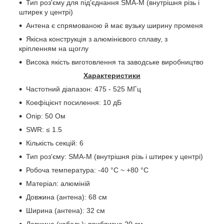
Тип роз'єму для під'єднання SMA-М (внутрішня різь і
штирек у центрі)
Антена є спрямованою й має вузьку ширину променя
Якісна конструкція з алюмінієвого сплаву, з
кріпленням на щоглу
Висока якість виготовлення та заводське виробництво
Характеристики
Частотний діапазон: 475 - 525 МГц
Коефіцієнт посилення: 10 дБ
Опір: 50 Ом
SWR: ≤ 1.5
Кількість секцій: 6
Тип роз'єму: SMA-М (внутрішня різь і штирек у центрі)
Робоча температура: -40 °С ~ +80 °C
Матеріал: алюміній
Довжина (антена): 68 см
Ширина (антена): 32 см
Довжина (кабель): приблизно 20 см