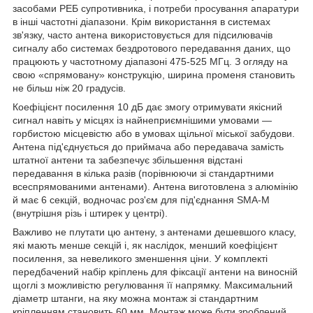
засобами РЕБ супротивника, і потреби просування апаратури
в інші частотні діапазони. Крім використання в системах
зв'язку, часто антена використовується для підсилювачів
сигналу або системах бездротового передавання даних, що
працюють у частотному діапазоні 475-525 МГц. З огляду на
свою «спрямовану» конструкцію, ширина променя становить
не більш ніж 20 градусів.
Коефіцієнт посилення 10 дБ дає змогу отримувати якісний
сигнал навіть у місцях із найнеприємнішими умовами —
горбистою місцевістю або в умовах щільної міської забудови.
Антена під'єднується до приймача або передавача замість
штатної антени та забезпечує збільшення відстані
передавання в кілька разів (порівнюючи зі стандартними
всеспрямованими антенами). Антена виготовлена з алюмінію
й має 6 секцій, водночас роз'єм для під'єднання SMA-М
(внутрішня різь і штирек у центрі).
Важливо не плутати цю антену, з антенами дешевшого класу,
які мають менше секцій і, як наслідок, менший коефіцієнт
посилення, за невеликого зменшення ціни. У комплекті
передбачений набір кріплень для фіксації антени на виносній
щоглі з можливістю регулювання її напрямку. Максимальний
діаметр штанги, на яку можна монтаж зі стандартним
кріпленням становить 60 мм. Монтаж може бути зроблений