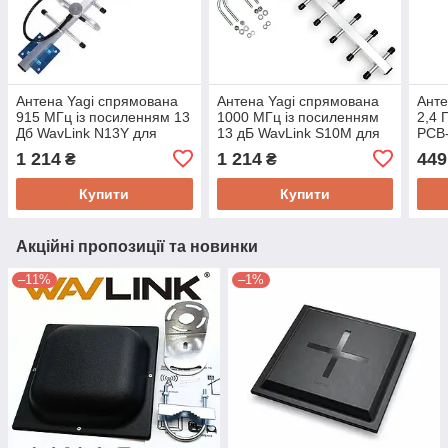
Антена Yagi спрямована
Антена Yagi спрямована
Анте
915 МГц із посиленням 13
1000 МГц із посиленням
2,4 
Дб WavLink N13Y для
13 дБ WavLink S10M для
PCB
ретрансляторів, RF
ретрансляторів,
раді
1 214
1 214
449
₴
₴
систем, FPV зв'язку
радіостанцій, FPV зв'язку
прий
Купити
Купити
Акційні пропозиції та новинки
–11%
–1%