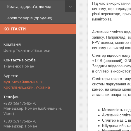
Під час використання
Краса, здоров'я, догляд
сигналу, що надходит
різні перешкоди, при
Архів товарів (продано)
(моніторів).
КОНТАКТИ
Активний сплітер чуд
запису. Наприклад, в
FPV
шолом, монітор і
сигналу на виході кож
Центр Технічної Безпеки
Сплітер відеосигналу 
+12 В (червоний), GN
Ткаченко Роман
Завдяки вбудованому 
в сплітері використо
Спліттери такого тип
вул. Михайлівська, 83,
систем паркування аб
Кропивницький, Україна
камер, на кілька моні
літальних апаратів, к
+380 (66) 176-85-70
Менеджер, Роман (мобильный,
Можливість поді
Viber)
Активний спліте
Сплітер має 1 в
+380 (67) 176-85-70
Вбудований стаб
Менеджер, Роман
Невеликий розмі