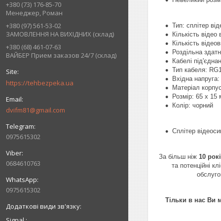
+380 (73) 176-85-70
Менеджер, Роман
+380 (97) 561-53-02
Тип: сплітер ві
ЗАМОВЛЕННЯ НА ВИХІДНИХ (склад)
Кількість відео 
Кількість відеов
+380 (68) 461-07-63
Роздільна здатн
ВАЙБЕР Прием заказов 24/7 (склад)
Кабелі під'єдна
Тип кабеля:
RG
Вхідна напруга:
https://tehbezpeka.ua
Матеріал корпус
Розмір: 65 х 15
Колір: чорний
dvifm81@gmail.com
Сплітер відеоси
0975615302
За більш ніж
10 рок
0684610763
та потенційні к
обслуго
0975615302
Тільки в нас Ви 
Signal