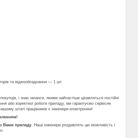
торів та відеообладнання — 1 шт.
покупців, і знає нюанси, якими найчастіше цікавляться постійні
ання або коректної роботи приладу, ми гарантуємо сервісне
 нашому штаті працівників є інженери електроніки!
авленням!
го Вами приладу
. Наші інженери роздивлять цю можливість і
нт.