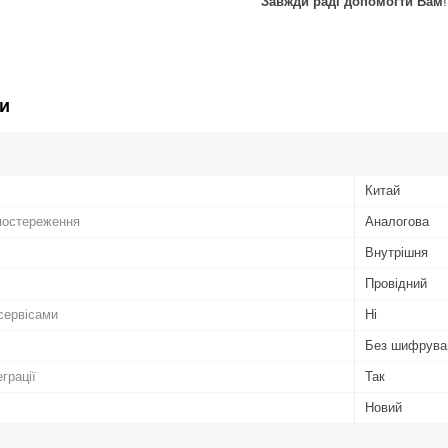
Завжди раді допомогти Вам
!
и
Китай
постереження
Аналогова
Внутрішня
Провідний
сервісами
Ні
Без шифрува
грації
Так
Новий