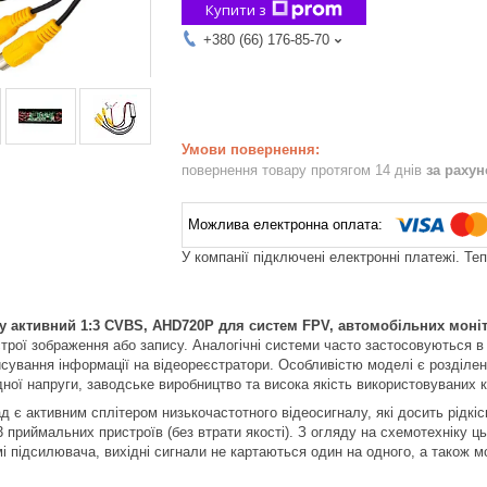
Купити з
+380 (66) 176-85-70
повернення товару протягом 14 днів
за раху
У компанії підключені електронні платежі. Те
у активний 1:3
CVBS
,
AHD
720
P
для систем
FPV
, автомобільних моні
строї зображення або запису. Аналогічні системи часто застосовуються в
сування інформації на відеореєстратори. Особливістю моделі є розділенн
дної напруги, заводське виробництво та висока якість використовуваних 
 є активним сплітером низькочастотного відеосигналу, які досить рідкіс
3 приймальних пристроїв (без втрати якості). З огляду на схемотехніку ц
мі підсилювача, вихідні сигнали не картаються один на одного, а також м