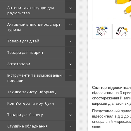
Антени та аксесуари для
радіосистем
Активний відпочинок, спорт,
туризм
Товари для дітей
Товари для тварин
Автотовари
Інструменти та вимірювальні
прилади
Сплітер відеосигнал
Техніка захисту інформації
відеосигнал на 3 при
спостереження й запи
Комп'ютери та ноутбуки
широкий діапазон вхі
Представлений прилад
Товари для бізнесу
відеосигнал від 1 до 
спеціальній мікросхе
Студійне обладнання
якості.