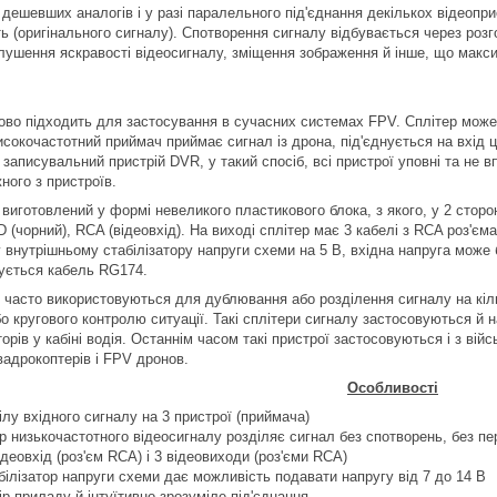
 дешевших аналогів і у разі паралельного під'єднання декількох відеопри
ь (оригінального сигналу). Спотворення сигналу відбувається через роз
глушення яскравості відеосигналу, зміщення зображення й інше, що макси
ово підходить для застосування в сучасних системах
FPV
. Сплітер може
исокочастотний приймач приймає сигнал із дрона, під'єднується на вхід 
 записувальний пристрій
DVR
, у такий спосіб, всі пристрої уповні та не
ного з пристроїв.
виготовлений у формі невеликого пластикового блока, з якого, у 2 сторон
D (чорний),
RCA
(відеовхід). На виході сплітер має 3 кабелі з
RCA
роз'єма
внутрішньому стабілізатору напруги схеми на 5 В, вхідна напруга може 
вується кабель
RG
174.
у часто використовуються для дублювання або розділення сигналу на кіл
о кругового контролю ситуації. Такі сплітери сигналу застосовуються й н
торів у кабіні водія. Останнім часом такі пристрої застосовуються і з в
вадрокоптерів і
FPV
дронов.
Особливості
лу вхідного сигналу на 3 пристрої (приймача)
р низькочастотного відеосигналу розділяє сигнал без спотворень, без п
ідеовхід (роз'єм
RCA
) і 3 відеовиходи (роз'єми
RCA
)
ілізатор напруги схеми дає можливість подавати напругу від 7 до 14 В
р приладу й інтуїтивно зрозуміле під'єднання