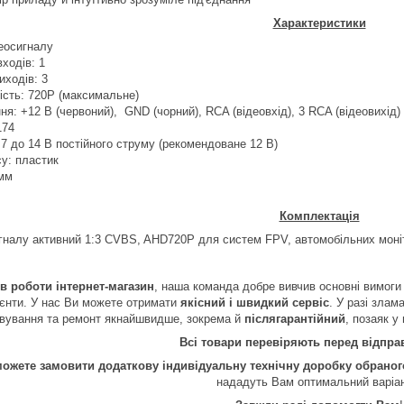
Характеристики
деосигналу
входів: 1
иходів: 3
ість: 720
P (
максимальне
)
ння: +12 В (червоний),
GND (чорний),
RCA
(відеовхід), 3
RCA
(відеовихід)
174
 7 до 14 В постійного струму (рекомендоване 12 В)
у: пластик
 мм
Комплектація
гналу активний 1:3
CVBS
,
AHD
720
P
для систем
FPV
, автомобільних моні
ів роботи інтернет-магазин
, наша команда добре вивчив основні вимоги 
лієнти. У нас Ви можете отримати
якісний і швидкий сервіс
. У разі злам
вування та ремонт якнайшвидше, зокрема й
післягарантійний
, позаяк у
Всі товари перевіряють перед відпр
можете замовити додаткову індивідуальну технічну доробку обрано
нададуть Вам оптимальний варіа