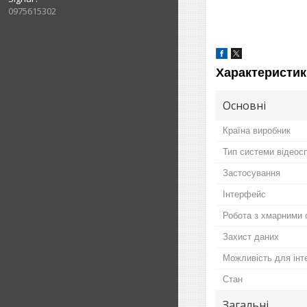
0975615302
Характеристик
Основні
Країна виробник
Тип системи відеос
Застосування
Інтерфейс
Робота з хмарними 
Захист даних
Можливість для інте
Стан
Загальні