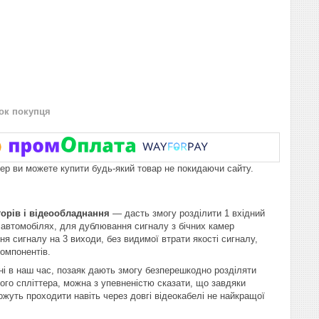
нок покупця
пер ви можете купити будь-який товар не покидаючи сайту.
торів і відеообладнання
— дасть змогу розділити 1 вхідний
 автомобілях, для дублювання сигналу з бічних камер
я сигналу на 3 виходи, без видимої втрати якості сигналу,
компонентів.
ні в наш час, позаяк дають змогу безперешкодно розділяти
ього спліттера, можна з упевненістю сказати, що завдяки
ожуть проходити навіть через довгі відеокабелі не найкращої