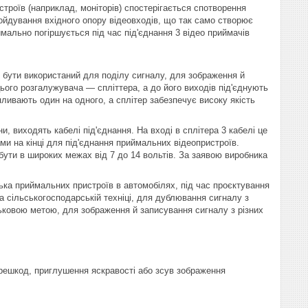
строїв (наприклад, моніторів) спостерігається спотворення
гойдування вхідного опору відеовходів, що так само створює
мально погіршується під час під'єднання 3 відео приймачів
 бути використаний для поділу сигналу, для зображення й
цього розгалужувача — спліттера, а до його виходів під'єднують
 впливають один на одного, а сплітер забезпечує високу якість
и, виходять кабелі під'єднання. На вході в сплітера 3 кабелі це
ми на кінці для під'єднання приймальних відеопристроїв.
бути в широких межах від 7 до 14 вольтів. За заявою виробника
ька приймальних пристроїв в автомобілях, під час проєктування
а сільськогосподарській техніці, для дублювання сигналу з
ійськовою метою, для зображення й записування сигналу з різних
ерешкод, приглушення яскравості або зсув зображення