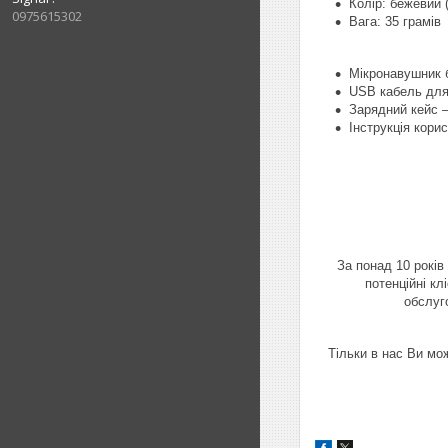
Колір: бежевий 
0975615302
Вага: 35 грамів
Мікронавушник 
USB кабель для
Зарядний кейс 
Інструкція корис
За понад 10 років
потенційні кл
обслуг
Тільки в нас Ви мо