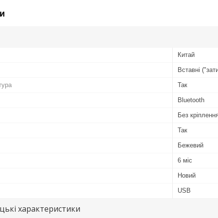
и
Китай
Вставні ("зат
тура
Так
Bluetooth
Без кріпленн
Так
Бежевий
6 міс
Новий
USB
цькі характеристики