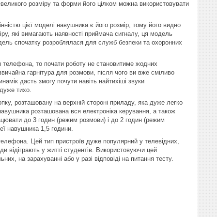
невеликого розміру та форми його цілком можна використовувати
ністю цієї моделі навушника є його розмір, тому його видно
іру, які вимагають наявності приймача сигналу, ця модель
одель спочатку розроблялася для служб безпеки та охоронних
я телефона, то почати роботу не становитиме жодних
вичайна гарнітура для розмови, після чого ви вже сміливо
намік дасть змогу почути навіть найтихіші звуки
 дуже тихо.
пку, розташовану на верхній стороні приладу, яка дуже легко
 навушника розташована вся електроніка керування, а також
ацювати до 3 годин (режим розмови) і до 2 годин (режим
еї навушника 1,5 години.
телефона. Цей тип пристроїв дуже популярний у телевідних,
ади відіграють у житті студентів. Використовуючи цей
них, на зарахуванні або у разі відповіді на питання тесту.