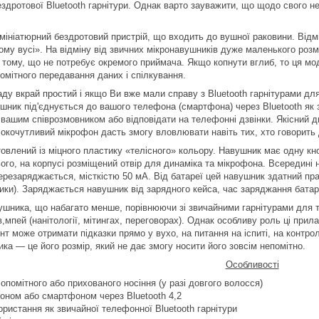
ездротової Bluetooth гарнітури. Однак варто зауважити, що щодо свого 
ініатюрний бездротовий пристрій, що входить до вушної раковини. Відмін
ому вусі». На відміну від звичних мікронавушників дуже маленького розм
 тому, що не потребує окремого приймача. Якщо копнути вглиб, то ця м
помітного передавання даних і спілкування.
ду вкрай простий і якщо Ви вже мали справу з Bluetooth гарнітурами дл
шник під'єднується до вашого телефона (смартфона) через Bluetooth як з
вашим співрозмовником або відповідати на телефонні дзвінки. Якісний ди
сокочутливий мікрофон дасть змогу вловлювати навіть тих, хто говорить
овлений із міцного пластику «телісного» кольору. Навушник має одну кно
ього, на корпусі розміщений отвір для динаміка та мікрофона. Всередині
перезаряджається, місткістю 50 мА. Від батареї цей навушник здатний пр
ки). Заряджається навушник від зарядного кейса, час заряджання батар
ушника, що набагато менше, порівнюючи зі звичайними гарнітурами для 
,мпей (нанітології, мітингах, переговорах). Однак особливу роль ці прил
т може отримати підказки прямо у вухо, на питання на іспиті, на контроль
ка — це його розмір, який не дає змогу носити його зовсім непомітно.
Особливості
помітного або прихованого носіння (у разі довгого волосся)
фоном або смартфоном через Bluetooth 4,2
ристання як звичайної телефонної Bluetooth гарнітури