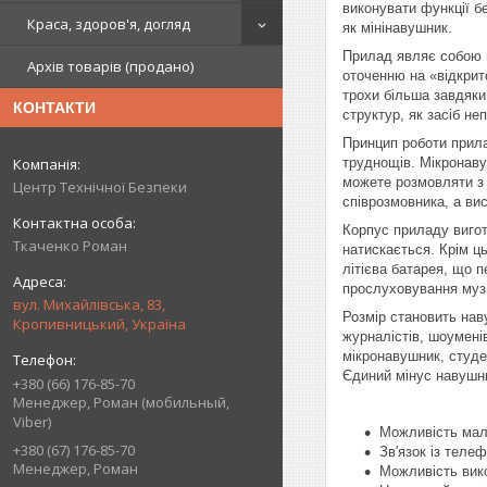
виконувати функції б
Краса, здоров'я, догляд
як мінінавушник.
Прилад являє собою м
Архів товарів (продано)
оточенню на «відкрит
трохи більша завдяки
КОНТАКТИ
структур, як засіб не
Принцип роботи прила
труднощів. Мікронаву
можете розмовляти з 
Центр Технічної Безпеки
співрозмовника, а ви
Корпус приладу вигот
Ткаченко Роман
натискається. Крім ц
літієва батарея, що 
прослуховування музи
вул. Михайлівська, 83,
Розмір становить нав
Кропивницький, Україна
журналістів, шоуменів
мікронавушник, студен
Єдиний мінус навушни
+380 (66) 176-85-70
Менеджер, Роман (мобильный,
Viber)
Можливість мало
+380 (67) 176-85-70
Зв'язок із теле
Менеджер, Роман
Можливість вико