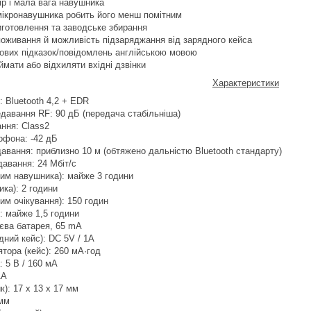
р і мала вага навушника
мікронавушника робить його менш помітним
иготовлення та заводське збирання
оживання й можливість підзаряджання від зарядного кейса
сових підказок/повідомлень англійською мовою
мати або відхиляти вхідні дзвінки
Характеристики
: Bluetooth 4,2 + EDR
давання RF: 90 дБ (передача стабільніша)
ння: Class2
офона: -42 дБ
авання: приблизно 10 м (обтяжено дальністю Bluetooth стандарту)
авання: 24 Мбіт/с
жим навушника): майже 3 години
ика): 2 години
им очікування): 150 годин
: майже 1,5 години
тієва батарея, 65 mA
ний кейс): DC 5V / 1A
тора (кейс): 260 мА·год
: 5 В / 160 мА
1A
к): 17 х 13 х 17 мм
 мм