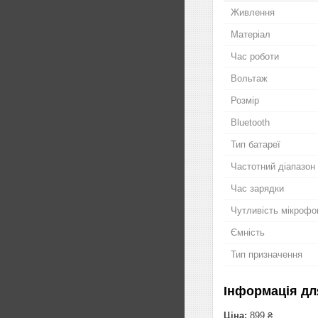
Живлення
Матеріал
Час роботи
Вольтаж
Розмір
Bluetooth
Тип батареї
Частотний діапазон
Час зарядки
Чутливість мікрофо
Ємність
Тип призначення
Інформація дл
Ціна:
899 ₴