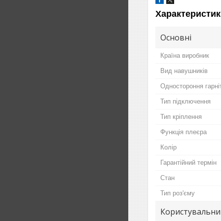
Характеристик
Основні
Країна виробник
Вид навушників
Одностороння гарні
Тип підключення
Тип кріплення
Функція плеєра
Колір
Гарантійний термін
Стан
Тип роз'єму
Користувальни