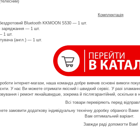
(телесний)
Комплектація
бездротовий Bluetooth KKMOON S530 — 1 шт.
 заряджання — 1 шт.
— 1 шт.
тувача (англ.) — 1 шт.
 роботи інтернет-магази, наша команда добре вивчив основні вимоги покуп
ієнти. У нас Ви можете отримати якісний і швидкий сервіс. У разі зламан
овування і ремонт якнайшвидше, зокрема й післягарантійний, оскільки в н
Всі товари перевіряють перед відпра
жете замовити додаткову індивідуальну технічну доробку обраного Вами
Вам оптимальний варіант.
Завжди раді допомогти Вам!