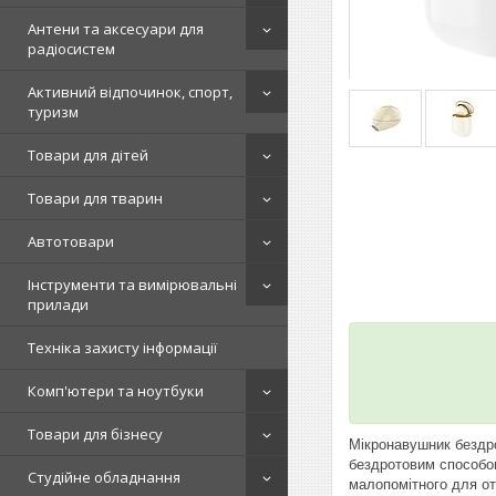
Антени та аксесуари для
радіосистем
Активний відпочинок, спорт,
туризм
Товари для дітей
Товари для тварин
Автотовари
Інструменти та вимірювальні
прилади
Техніка захисту інформації
Комп'ютери та ноутбуки
Товари для бізнесу
Мікронавушник бездро
бездротовим способом
Студійне обладнання
малопомітного для от