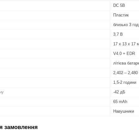
DC 5В
Пластик
близько 3 го
3,7 В
17 х 13 х 17 
V4.0 + EDR
літієва батар
2,402 – 2,480
1,5-2 години
ну
-42 дБ
65 mAh
Навушники
я замовлення