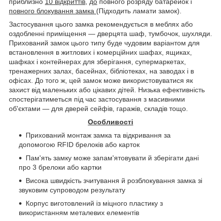
приблизно
10 відкриттів
,
до
повного розряду батарейок і
повного блокування замка
(Підходить ламати замок).
Застосування цього замка рекомендується в меблях або
оздобленні приміщення — дверцята шаф, тумбочок, шухляди.
Прихований замок цього типу буде чудовим варіантом для
встановлення в житлових і комерційних шафах, ящиках,
шафках і контейнерах для зберігання, супермаркетах,
тренажерних залах, басейнах, бібліотеках, на заводах і в
офісах. До того ж, цей замок може використовуватися як
захист від маленьких або цікавих дітей. Низька ефективність
спостерігатиметься під час застосування з масивними
об'єктами — для дверей сейфів, гаражів, складів тощо.
Особливості
Прихований монтаж замка та відкривання за
допомогою
RFID
брелоків або карток
Пам'ять замку може запам'ятовувати й зберігати дані
про 3 брелоки або картки
Висока швидкість зчитування й розблокування замка зі
звуковим супроводом результату
Корпус виготовлений із міцного пластику з
використанням металевих елементів