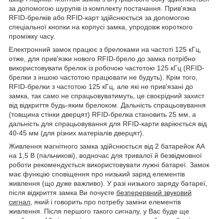
за допомогою шурупів із комплекту постачання. Прив'язка
RFID
-брелків або
RFID
-карт здійснюється за допомогою
спеціальної кнопки на корпусі замка, упродовж короткого
проміжку часу.
Електронний замок працює з брелоками на частоті 125 кГц,
отже, для прив'язки нового
RFID
-брело до замка потрібно
використовувати брелок із робочою частотою 125 кГц (
RFID
-
брелки з іншою частотою працювати не будуть). Крім того,
RFID
-брелки з частотою 125 кГц, але які не прив'язані до
замка, так само не спрацьовуватимуть, це своєрідний захист
від відкриття будь-яким брелоком. Дальність спрацьовування
(товщина стінки дверцят)
RFID
-брелка становить 25 мм, а
дальність для спрацьовування для
RFID
-карти варіюється від
40-45 мм (для різних матеріалів дверцят).
Живлення магнітного замка здійснюється від 2 батарейок АА
на 1,5 В (пальчикові), водночас для тривалої й безвідмовної
роботи рекомендується використовувати лужні батареї. Замок
має функцію сповіщення про низький заряд елементів
живлення (що дуже важливо). У разі низького заряду батареї,
після відкриття замка Ви почуєте
безперервний звуковий
сигнал
, який і говорить про потребу заміни елементів
живлення. Після першого такого сигналу, у Вас буде ще