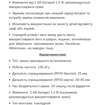
Живлення від 2 АА батарей 1,5 В, рекомендується
використовувати лужні
Звукова сигналізація про низький заряд батареї та
потребу заміни елементів живлення
Можливість використання як захисту дітей від вмісту
шаф або ящиків
Середній розмір і вага замку дасть змогу
використовувати його в шафах, ящиках, контейнерах
для зберігання, тренажерних залах, басейнах,
бібліотеках, на заводах тощо.
Характеристики
Тип: замок прихованого встановлення
Робоча частота: 125 кГц
Дальність спрацьовування (
RFID
-брелок): 25 мм
Дальність спрацьовування (
RFID
-карта): 40-45 мм
Час бездіяльності замка: 10 секунд після відкриття
Живлення: 2 АА батареї 1,5 В (пальчикові,
рекомендується використовувати лужні)
Тип монтажа: накладной