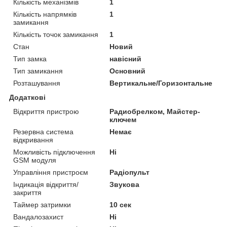
Кількість механізмів
1
Кількість напрямків
1
замикання
Кількість точок замикання
1
Стан
Новий
Тип замка
навісний
Тип замикання
Основний
Розташування
Вертикальне/Горизонтальне
Додаткові
Відкриття пристрою
Радиобрелком, Майстер-
ключем
Резервна система
Немає
відкривання
Можливість підключення
Ні
GSM модуля
Управління пристроєм
Радіопульт
Індикація відкриття/
Звукова
закриття
Таймер затримки
10 сек
Вандалозахист
Ні