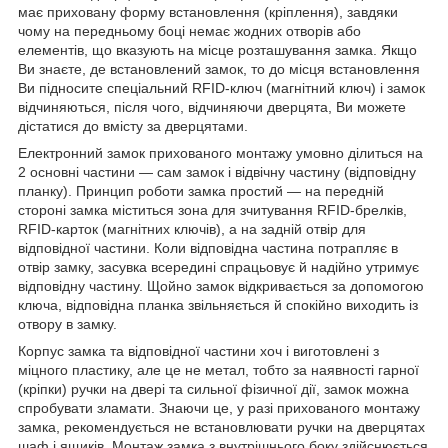
має приховану форму встановлення (кріплення), завдяки
чому на передньому боці немає жодних отворів або
елементів, що вказують на місце розташування замка. Якщо
Ви знаєте, де встановлений замок, то до місця встановлення
Ви підносите спеціальний
RFID
-ключ (магнітний ключ) і замок
відчиняються, після чого, відчиняючи дверцята, Ви можете
дістатися до вмісту за дверцятами.
Електронний замок прихованого монтажу умовно ділиться на
2 основні частини — сам замок і відвічну частину (відповідну
планку). Принцип роботи замка простий — на передній
стороні замка міститься зона для зчитування
RFID
-брелків,
RFID
-карток (магнітних ключів), а на задній отвір для
відповідної частини. Коли відповідна частина потрапляє в
отвір замку, засувка всередині спрацьовує й надійно утримує
відповідну частину. Щойно замок відкривається за допомогою
ключа, відповідна планка звільняється й спокійно виходить із
отвору в замку.
Корпус замка та відповідної частини хоч і виготовлені з
міцного пластику, але це не метал, тобто за наявності гарної
(кріпки) ручки на двері та сильної фізичної дії, замок можна
спробувати зламати. Знаючи це, у разі прихованого монтажу
замка, рекомендується не встановлювати ручки на дверцятах
шаф і ящиків. Монтаж замка з внутрішнього боку здійснюється