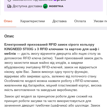
Доступна доставка
Опис
Характеристики
Доставка
Оплата
Умови п
Опис
Електронний прихований RFID замок сірого кольору
KINGNEED ST03G
з 3
RFID
ключами та картою для шаф і
меблів
— дасть змогу відчиняти дверцята або ящик столу за
допомогою
RFID
ключа (мітки). Такий прихований замок дасть
змогу захистити ваше майно від злодіїв, а завдяки
вбудованому зчитувачу
RFID
-ключей, замок не відкриється
нікому, крім Вас. Замок виконує одну просту функцію,
відкриває або закриває щось, залежно від поточного стану.
Особливістю моделі можна назвати роботу з
RFID
-ключами,
живленням від батарейок, міцний пластиковий корпус, висока
якість виготовлення та заводське виробництво.
Замок цієї моделі за принципом роботи дуже схожий на
принцип роботи засувки та часто використовується для
зачинення дверцят тумбочки (шафчика) або шухляди. Замок