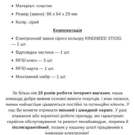
Матеріал: пластик
Розмір (замок): 86 x 64 х 29 мм
Колір: сірий
Комплектація
Електронний замок сірого кольору KINGNEED ST03G
— 1 шт.
Відповідна частина — 1 шт.
RFID-ключ — 3 шт.
RFID
-карта — 1 шт.
Монтажний набір — 1 шт.
За більш ніж
10 років роботи інтернет-магазин
, наша
команда добре вивчив основні вимоги покупців, і знає нюанси,
якими найчастіше цікавляться постійні та потенційні клієнти. У
нас Ви можете отримати
якісний і швидкий сервіс
. У разі
зламання або коректної роботи приладу, ми гарантуємо
сервісне обслуговування та ремонт якнайшвидше, зокрема й
післягарантійний
, позаяк у нашому штаті працівників є
інженери електроніки!