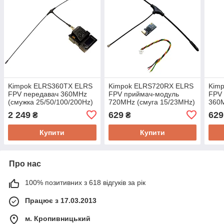
Kimpok ELRS360TX ELRS
Kimpok ELRS720RX ELRS
Kim
FPV передавач 360MHz
FPV приймач-модуль
FPV
(смужка 25/50/100/200Hz)
720MHz (смуга 15/23MHz)
360M
для дронів, IC:
для дронів, IC:
для 
2 249
629
629
₴
₴
SX1278+ESP32, 5-12V
SX1276+ESP8285, 3.6-5V
SX12
Купити
Купити
Про нас
100% позитивних з 618 відгуків за рік
Працює з 17.03.2013
м. Кропивницький