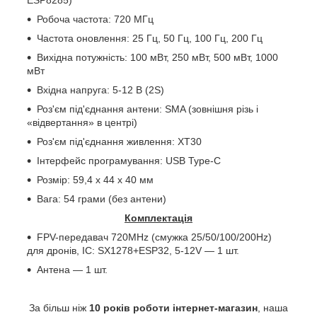
Робоча частота: 720 МГц
Частота оновлення: 25 Гц, 50 Гц, 100 Гц, 200 Гц
Вихідна потужність: 100 мВт, 250 мВт, 500 мВт, 1000
мВт
Вхідна напруга: 5-12 В (2S)
Роз'єм під'єднання антени:
SMA
(зовнішня різь і
«відвертання» в центрі)
Роз'єм під'єднання живлення:
XT
30
Інтерфейс програмування:
USB
Type
-
C
Розмір: 59,4 х 44 х 40 мм
Вага: 54 грами (без антени)
Комплектація
FPV-передавач 720MHz (смужка 25/50/100/200Hz)
для дронів, IC: SX1278+ESP32, 5-12V — 1 шт.
Антена — 1 шт.
За більш ніж
10 років роботи інтернет-магазин
, наша