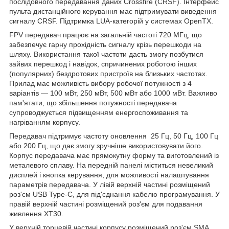
послідовного передавання даних Crossfire (CRSF). Інтерфейс
пульта дистанційного керування має підтримувати виведення
сигналу CRSF. Підтримка LUA-категорій у системах OpenTX.
FPV
передавач працює на загальній частоті 720 МГц, що
забезпечує гарну прохідність сигналу крізь перешкоди на
шляху. Використання такої частоти дасть змогу позбутися
зайвих перешкод і навідок, спричинених роботою інших
(популярних) бездротових пристроїв на близьких частотах.
Прилад має можливість вибору робочої потужності з 4
варіантів — 100 мВт, 250 мВт, 500 мВт або 1000 мВт. Важливо
пам'ятати, що збільшення потужності передавача
супроводжується підвищенням енергоспоживання та
нагріванням корпусу.
Передавач підтримує частоту оновлення
25 Гц, 50 Гц, 100 Гц
або 200 Гц, що дає змогу зручніше використовувати його.
Корпус передавача має прямокутну форму та виготовлений із
металевого сплаву. На передній панелі міститься невеликий
дисплей і кнопка керування, для можливості налаштування
параметрів передавача. У лівій верхній частині розміщений
роз'єм
USB
Type
-
C
, для під'єднання кабелю програмування. У
правій верхній частині розміщений роз'єм для подавання
живлення
XT
30.
У верхній торцевій частині корпусу розміщений роз'єм
SMA