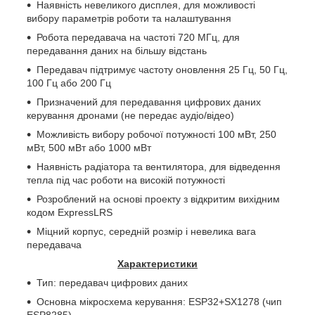
Наявність невеликого дисплея, для можливості
вибору параметрів роботи та налаштування
Робота передавача на частоті 720 МГц, для
передавання даних на більшу відстань
Передавач підтримує частоту оновлення 25 Гц, 50 Гц,
100 Гц або 200 Гц
Призначений для передавання цифрових даних
керування дронами (не передає аудіо/відео)
Можливість вибору робочої потужності 100 мВт, 250
мВт, 500 мВт або 1000 мВт
Наявність радіатора та вентилятора, для відведення
тепла під час роботи на високій потужності
Розроблений на основі проекту з відкритим вихідним
кодом ExpressLRS
Міцний корпус, середній розмір і невелика вага
передавача
Характеристики
Тип: передавач цифрових даних
Основна мікросхема керування: ESP32+SX1278 (чип
ESP8285)