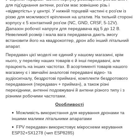
для під'єднання антени, роз'єм має зовнішню різь і
«відвертість» у центрі. У нижній торцевій частині є роз'єм із
різзю для можливості кріплення на штатив. На тильній стороні
корпусу є 5 контактний роз'єм (
NC
,
GND
,
CRSF
, 5-12
V
).
Діапазон робочої напруги для передавача від 5 до 12 В.
Невеликий розмір і мала вага передавача дають змогу
встановити його на квадрокоптер, дрон або інший літальний
апарат.
Передавач цієї моделі не єдиний у нашому магазині, крім
нього, у переліку наших товарів є й інші передавачі, але
працюють на інших частотах. В асортименті товарів нашого
магазину є і звичайні аналогові передавачі відео- та
аудіосигналу, бездротові приймачі, комплекти бездротового
передавання (передавач + приймач), а також різні
перехідники, антенні подовжувачі й антени різного типу і з
різними робочими частотами.
Особливості
Можливість використання для керування дронами та
іншими малими літальними апаратами
FPV
передавач використовує мікросхеми керування
ESP32+SX1278 (чип ESP8285)