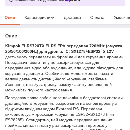
Опис
Характеристики
Доставка
Оплата
Умови п
Опис
Kimpok ELRS720TX ELRS FPV передавач 720MHz (смужка
25/50/100/200Hz) для дронів, IC: SX1278+ESP32, 5-12V
—
дасть змогу передавати цифрові дані для керування дронами.
Передавачі такого типу не використовуються для
передавання відео або аудіоданих, але чудово підходять для
керування дронами. Особливістю моделі можна назвати
велику дальність дистанційного керування, стабільне
з'єднання, низьку затримку, високу частоту оновлення й
можливість гнучкого настроювання.
Передавач являє собою нове покоління бездротової системи
дистанційного керування, розробленої на основі проекту з
відкритим вихідним кодом ExpressLRS. Передавач
використовує мікросхеми керування ESP32+SX1278 (чип
ESP8285). Стандартно, цей модуль передавання даних
приймає сигнал тільки у разі використання протоколу