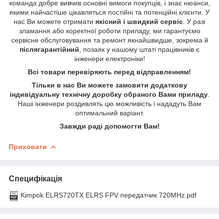
команда добре вивчив основні вимоги покупців, і знає нюанси,
якими найчастіше цікавляться постійні та потенційні клієнти. У
нас Ви можете отримати
якісний і швидкий сервіс
. У разі
зламання або коректної роботи приладу, ми гарантуємо
сервісне обслуговування та ремонт якнайшвидше, зокрема й
післягарантійний
, позаяк у нашому штаті працівників є
інженери електроніки!
Всі товари перевіряють перед відправленням!
Тільки в нас Ви можете замовити додаткову
індивідуальну технічну доробку обраного Вами приладу
.
Наші інженери роздивлять цю можливість і нададуть Вам
оптимальний варіант.
Завжди раді допомогти Вам!
Приховати
Специфікація
Kimpok ELRS720TX ELRS FPV передатчик 720MHz.pdf