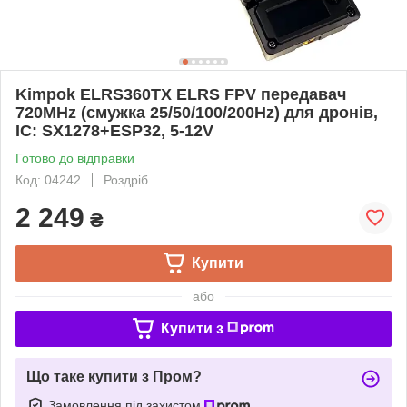
Kimpok ELRS360TX ELRS FPV передавач
720MHz (смужка 25/50/100/200Hz) для дронів,
IC: SX1278+ESP32, 5-12V
Готово до відправки
Код: 04242
Роздріб
2 249
₴
Купити
або
Купити з
Що таке купити з Пром?
Замовлення під захистом