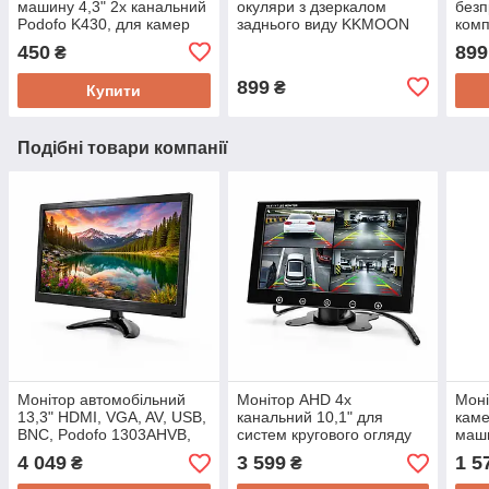
машину 4,3" 2х канальний
окуляри з дзеркалом
безп
Podofo K430, для камер
заднього виду KKMOON
комп
заднього виду, 480х272,
SRV-02
виду
450
899
₴
AV х 2, 12 В
вихі
899
₴
Купити
Подібні товари компанії
Монітор автомобільний
Монітор AHD 4х
Моні
13,3" HDMI, VGA, AV, USB,
канальний 10,1" для
каме
BNC, Podofo 1303AHVB,
систем кругового огляду
маши
1366х768, AV х 2, 12 В
автомобіля MSTAR
9006
4 049
3 599
1 5
₴
₴
10104AHD, 1024х600,
12 В
AVх4, 12-24В