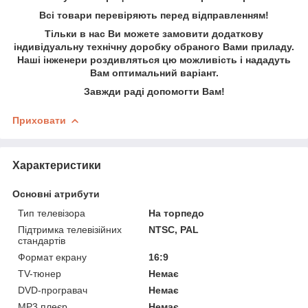
Всі товари перевіряють перед відправленням!
Тільки в нас Ви можете замовити додаткову
індивідуальну технічну доробку обраного Вами приладу.
Наші інженери роздивляться цю можливість і нададуть
Вам оптимальний варіант.
Завжди раді допомогти Вам!
Приховати
Характеристики
Основні атрибути
Тип телевізора
На торпедо
Підтримка телевізійних
NTSC, PAL
стандартів
Формат екрану
16:9
TV-тюнер
Немає
DVD-програвач
Немає
MP3 плеєр
Немає