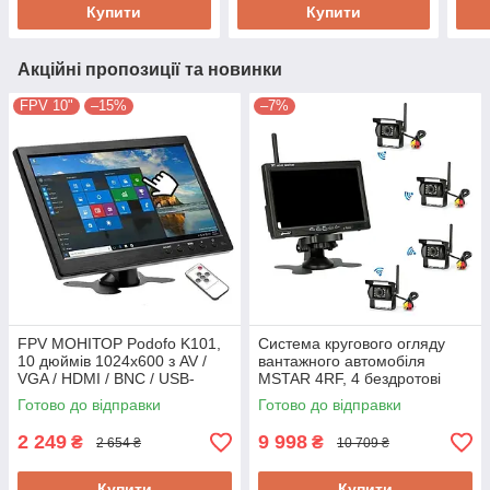
Купити
Купити
Акційні пропозиції та новинки
FPV 10"
–15%
–7%
FPV МОНІТОР Podofo K101,
Система кругового огляду
10 дюймів 1024х600 з AV /
вантажного автомобіля
VGA / HDMI / BNC / USB-
MSTAR 4RF, 4 бездротові
входом
камери, 7" монітор, повний
Готово до відправки
Готово до відправки
комплект!
2 249
9 998
₴
₴
2 654 ₴
10 709 ₴
Купити
Купити