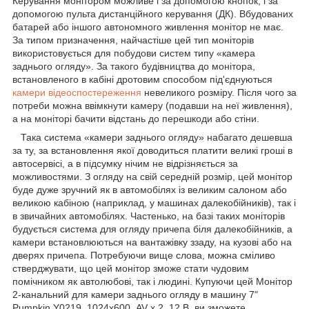
Керування монітором можливе і за допомогою кнопок, і за
допомогою пульта дистанційного керування (ДК). Вбудованих
батарей або іншого автономного живлення монітор не має.
За типом призначення, найчастіше цей тип моніторів
використовується для побудови систем типу «камера
заднього огляду». За такого будівництва до монітора,
встановленого в кабіні дротовим способом під'єднуються
камери відеоспостереження
невеликого розміру. Після чого за
потреби можна ввімкнути камеру (подавши на неї живлення),
а на моніторі бачити відстань до перешкоди або стіни.
Така система «камери заднього огляду» набагато дешевша
за ту, за встановлення якої доводиться платити великі гроші в
автосервісі, а в підсумку нічим не відрізняється за
можливостями. З огляду на свій середній розмір, цей монітор
буде дуже зручний як в автомобілях із великим салоном або
великою кабіною (наприклад, у машинах далекобійників), так і
в звичайних автомобілях. Частенько, на базі таких моніторів
будується система для огляду причепа біля далекобійників, а
камери встановлюються на вантажівку ззаду, на кузові або на
дверях причепа. Потребуючи вище слова, можна сміливо
стверджувати, що цей монітор зможе стати чудовим
помічником як автолюбові, так і людині. Купуючи цей Монітор
2-канальний для камери заднього огляду в машину 7"
Pumpkin Y0219, 1024х600, AV х 2, 12 В, ви зможете