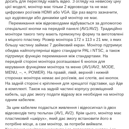
досить для перегляду навіть відео. З огляду на невисоку ціну
цієї моделі, монітор має тільки 2 відеовходи та не має
цифрових роз'ємів HDMI або VGA. Ще раз варто зазначити,
що аудіовходи або динаміки цей монітор не має.
Перемикання між відеовходами відбувається за допомогою
спеціальної кнопки на передній панелі (AV1/AV2). Традиційно
монітори такого типу мають прямокутну форму та виготовлені
з міцного пластику. Розмір монітора 172 х 113 х 21 мм, з яких
більшу частину займає 7 дюймовий екран. Монітор підтримує
обидва найпопулярніші відео стандарти PAL і NTSC, а також
підтримує функцію перемикання між стандартами. На
передній стороні монітора розташовані 6 кнопок для
керування функціями монітора та меню (AV1/AV2, MODE,
MENU, –, +, POWER). На правій, лівій, верхній і нижній
сторонах монітора немає ані роз'ємів, ані слотів, ані кнопок.
На задній стороні є кріплення для хрещатої підставки, що йде
в комплекті. Також на задній частині корпусу розміщений
кабель, що дає змогу подати відразу все необхідне на монітор
одним кабелем.
За цим кабелем подається живлення і відеосигнал із двох
відеовходів типу тюльпан (AV1, AV2). Крім цього, монітор має
пластиковий «шкірух», який дає змогу встановити його в
потрібне місце, а сам монітор, за потреби виймати.