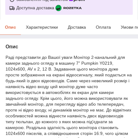
Доступна доставка
Опис
Характеристики
Доставка
Оплата
Умови п
Опис
Раді представити до Вашої уваги Монітор 2-канальний для
камери заднього огляду в машину 7" Pumpkin Y0219,
1024х600, AV х 2, 12 В. Задавання цього монітора дуже
просте зображення на екрані відеосигналу, який подається на
будь-який із двох відеовходів. Саме через невеликий розмір і
наявність відео входу цей монітор дуже часто
використовується в автомобілях як екран для камери
заднього огляду. Крім цього, його можна використовувати як
звичайний монітор, для перегляду відео або телепередач,
проте ні відео входу, ні динаміків монітор не має. До відмітних
особливостей можна віднести наявність двох відеовиходів
типу тюльпан, до кожного з яких можна під'єднати за
камерою. Роздільна здатність цього монітора становить
1024х600 пікселів, а співвідношення сторін 16:9, чого цілком