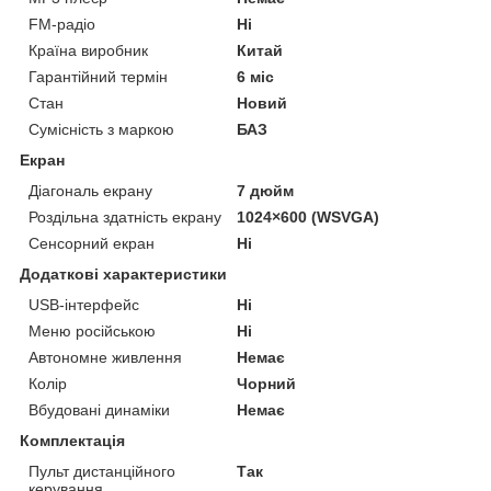
FM-радіо
Ні
Країна виробник
Китай
Гарантійний термін
6 міс
Стан
Новий
Сумісність з маркою
БАЗ
Екран
Діагональ екрану
7 дюйм
Роздільна здатність екрану
1024×600 (WSVGA)
Сенсорний екран
Ні
Додаткові характеристики
USB-інтерфейс
Ні
Меню російською
Ні
Автономне живлення
Немає
Колір
Чорний
Вбудовані динаміки
Немає
Комплектація
Пульт дистанційного
Так
керування